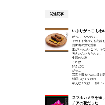
関連記事
いぶりがっこ し
がっこ いいねぇ…
そのまま食べても勿論
囲炉裏の煙で燻製…
誰がいったいこういう
考えたんだろうねぇ…
生活の知恵
これ僕
好きだな…
がっこ
写真を撮るために袋を
料理しなくてはね…
考えなくては…（笑い
スマホカメラを愉し
チアの花だった