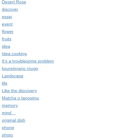
Desert Rose
discover
essei
event
flower
fruits
idea
Idea cooking
It's a troublesome problem
koureisyano rougo
Landscape
life
Like the discovery
Matcha o tanosimu
memory
mind
original dish
phone
photo