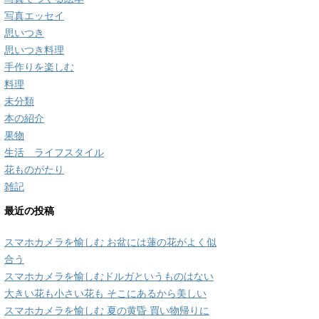
写真エッセイ
思いつき
思いつき料理
手作りを楽しむ
料理
未分類
本の紹介
果物
生活 ライフスタイル
花ものがたり
雑記
最近の投稿
スマホカメラを愉しむ お盆には蓮の花がよく似
合う
スマホカメラを愉しむドルガというものはない
大きい花も小さい花も そこにあるから美しい
スマホカメラを愉しむ 夏の黄昏 買い物帰りに