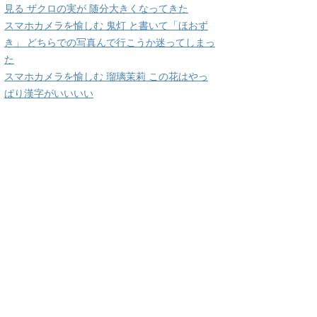
見る ザクロの実が 随分大きくなってきた
スマホカメラを愉しむ 鬼灯 と書いて「ほおず
き」 どちらでの写真んで行こうか迷ってしまっ
た
スマホカメラを愉しむ 瑠璃茉莉 この花はやっ
ぱり漢字がいいいい