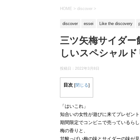
HOME
>
discover
>
discover
essei
Like the discovery
三ツ矢梅サイダー
しいスペシャルド
投稿日：
2022年3月8日
目次
[
閉じる
]
「はいこれ」
知合いの女性が遊びに来てプレゼント
期間限定でコンビニで売っているらし
梅の香りと、
甘酸っぱい梅の味とサイダーの味が見