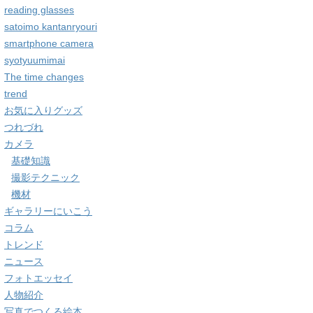
reading glasses
satoimo kantanryouri
smartphone camera
syotyuumimai
The time changes
trend
お気に入りグッズ
つれづれ
カメラ
基礎知識
撮影テクニック
機材
ギャラリーにいこう
コラム
トレンド
ニュース
フォトエッセイ
人物紹介
写真でつくる絵本