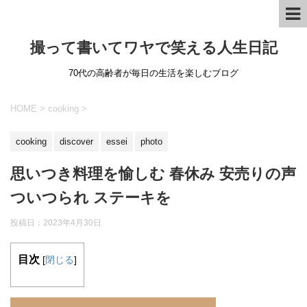
撮って書いてワヤで笑える人生日記
70代の高齢者が毎日の生活を楽しむブログ
HOME
>
cooking
>
cooking
discover
essei
photo
思いつき料理を愉しむ 春休み 安売りの声
ついつられ ステーキを
投稿日：
2023年4月30日
目次
[
閉じる
]