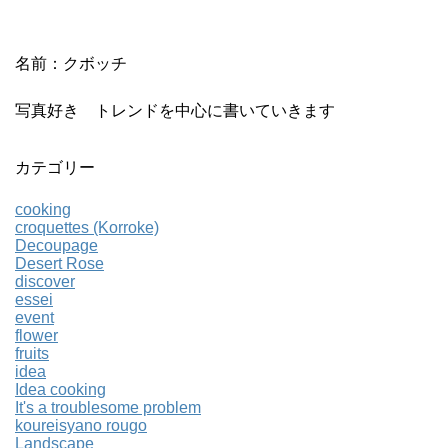
名前：クボッチ
写真好き トレンドを中心に書いていきます
カテゴリー
cooking
croquettes (Korroke)
Decoupage
Desert Rose
discover
essei
event
flower
fruits
idea
Idea cooking
It's a troublesome problem
koureisyano rougo
Landscape