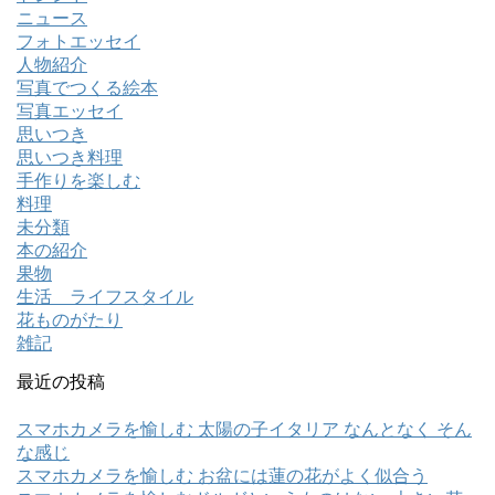
ニュース
フォトエッセイ
人物紹介
写真でつくる絵本
写真エッセイ
思いつき
思いつき料理
手作りを楽しむ
料理
未分類
本の紹介
果物
生活 ライフスタイル
花ものがたり
雑記
最近の投稿
スマホカメラを愉しむ 太陽の子イタリア なんとなく そん
な感じ
スマホカメラを愉しむ お盆には蓮の花がよく似合う