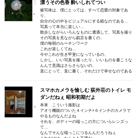
漂うその色香 酔いしれてつい
被写体は、僕にとっては、すべて恋愛の対象であ
り、
自分の心の中をビジュアルにする鏡なのである…
写真って本当に楽しい…
散歩しながらいろんなものに遭遇して、写真を撮り
その写真を見ながら戯言を書くの、
僕の毎朝のルーチンワーク
これが楽しくてね…
今やこれが生き甲斐になっているの、
しかし、いい写真を撮ったり、いいものを書こうな
んんて意識はさらさらないの、
直にとって、直に書く、それだけで幸せなのである
スマホカメラを愉しむ 荻外荘のトイレ モ
ダンだねぇ 昭和初期だよ
本来 こういう撮影は
アオリ機能のついた４インチ×６インチのカメラで
やるものなんだよね
それを、ボディーの端っこの方についらレンズっ
て…
なんでそんな端っこにつるんんだろうねぇ