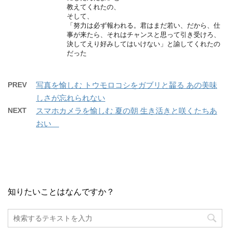
教えてくれたの、
そして、
「努力は必ず報われる。君はまだ若い、だから、仕
事が来たら、それはチャンスと思って引き受けろ、
決してえり好みしてはいけない」と諭してくれたの
だった
PREV
写真を愉しむ トウモロコシをガブリと齧る あの美味
しさが忘れられない
NEXT
スマホカメラを愉しむ 夏の朝 生き活きと咲くたちあ
おい
知りたいことはなんですか？