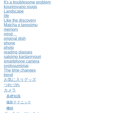
It's a troublesome problem
koureisyano rougo
Landscape
life
Like the discovery
Matcha o tanosimu
memory
mind
original dish
phone
photo
reading glasses
satoimo kantanryouri
smartphone camera
syotyuumimai
The time changes
trend
お気に入りグッズ
つれづれ
カメラ
基礎知識
撮影テクニック
機材