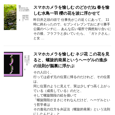
スマホカメラを愉しむ のどかだね 春を愉
しむ水鳥一羽 櫻の花を波に浮かせて
昨日井之頭の頭で 仕事先がこの近くにあって、 11
時に終わったので、セブンイレブンでおにぎり勝手
公園のベンチに… あんな広い場所で偶然知り合いに
その後、フラフラと歩いていたら、 「ガトクさん」
と女 …
スマホカメラを愉しむ ネジ花 この花を見
ると、螺旋的発展というヘーゲルの進歩
の法則が脳裏に浮かぶ
その人曰く、
行っては必ず元の位置に帰るのだけれど、その位置
は、
同じ位置のように見えて、実は少しずつ高く上がっ
ている（成長している）のだと、
そして螺旋階段の絵を描いて
「螺旋階段がまさにそれなんだけど、ヘーゲルとい
う哲学者は
その進化の仕方を弁証法（螺旋的発展）という法則
にしたんだよ」と