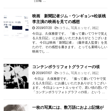
（日曜 …
映画 新聞記者ジム・ウンギョン×松坂桃
李主演の映画を見ての感想
2019/07/20
-
コラム
,
写真エッセイ
,
雑記
今日は、久保雅督です。 「撮って書いてワヤで笑え
る人生日記」 にお越しいただきありがとうございま
す。 今日は映画「新聞記者」（藤井道人監督）を見
たので、その感想を書きます。 とっても素晴らしい
映画でし …
コンテンポラリフォトグラフィーの頃
2019/07/07
-
コラム
,
写真エッセイ
,
雑記
今日は 久保雅督です。 「撮って書いてワヤで笑
える人生日記」にお越しいただきありがとうござい
ます。 今日はショートエッセイで、若い頃の思いで
「コンテンポラリフォトグラフィの頃」 という …
一枚の写真には、数万語におよぶ記憶が