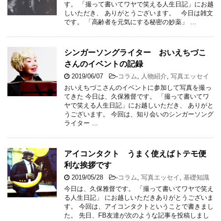
す。 「撮って書いてワヤで笑える人生日記」にお越
しいただき、 ありがとうございます。 今日は雑文
です。 「高齢者を元気にする秘密の妙薬」 …
シンガーソングライター おいえちづこ
さんのイベントの記録
2019/06/07
-
コラム
,
人物紹介
,
写真エッセイ
おいえちづこさんのイベントに参加して写真を撮っ
てきた 今日は、久保雅督です。 「撮って書いてワ
ヤで笑える人生日記」にお越しいただき、 ありがと
うございます。 今回は、知り会いのシンガーソング
ライター …
アイコンタクト うまく使えばトテモ便
利な挨拶です
2019/05/28
-
コラム
,
写真エッセイ
,
基礎知識
今日は、久保雅督です。 「撮って書いてワヤで笑え
る人生日記」 にお越しいただきありがとうございま
す。 今回は、アイコンタクトということで書きまし
た。 先日、FB友達が次のような記事を投稿しまし