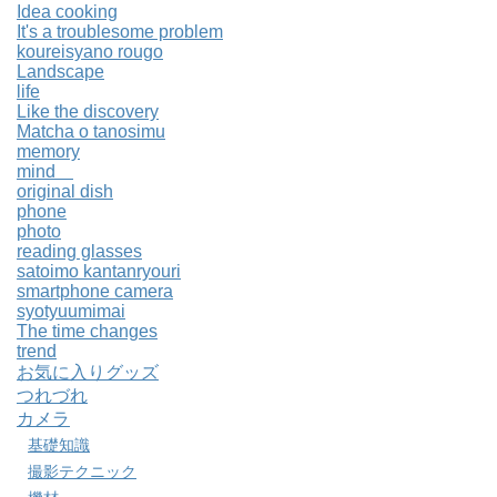
Idea cooking
It's a troublesome problem
koureisyano rougo
Landscape
life
Like the discovery
Matcha o tanosimu
memory
mind
original dish
phone
photo
reading glasses
satoimo kantanryouri
smartphone camera
syotyuumimai
The time changes
trend
お気に入りグッズ
つれづれ
カメラ
基礎知識
撮影テクニック