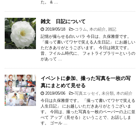
た。 & …
雑文 日記について
2019/05/18
-
コラム
,
本の紹介
,
雑記
記憶が撮らせる白いバラ 今日は、久保雅督です。
「撮って書いてワヤで笑える人生日記」 にお越しい
ただきありがとうございます。 今日は雑文です。
昔、フイルム時代に、 フォトライブラリーというの
があって …
イベントに参加、撮った写真を一枚の写
真にまとめて見せる
2019/05/06
-
写真エッセイ
,
未分類
,
本の紹介
今日は久保雅督です。 「撮って書いてワヤで笑える
人生日記」 にお越しいただきありがとうございま
す。 今回は、撮った写真を一枚のペーパーの上に並
べて アップ（見せる）ということで、お話ししま
す。 ゴール …