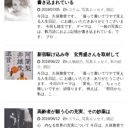
書き込まれている
2019/07/05
-
コラム
,
写真エッセイ
,
雑記
今日は、久保雅督です。 「撮って書いてワヤで笑え
る人生日記」 にお越しいただきありがとうございま
す。 今回も雑文です。 テーマは、 「一枚の写真に
は、数万語におよぶ記憶が書き込まれている」で
す。 ブロ …
新宿駆け込み寺 玄秀盛さんを取材して
2019/06/22
-
人物紹介
,
写真エッセイ
,
本の紹
介
,
雑記
今日は、久保雅督です。 「撮って書いてワヤで笑え
る人生日記」に お越しいただき、ありがとうござい
ます。 今日のテーマは、「変化」です。 ちょっと
難しいですが、頑張ります。 例えば、 「明日から
私は、こ …
高齢者が願う心の充実、その妙薬は
2019/06/12
-
コラム
,
写真エッセイ
,
雑記
心 内なる世界の充実について 今日は、久保雅督で