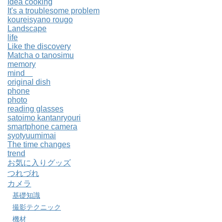
Idea cooking
It's a troublesome problem
koureisyano rougo
Landscape
life
Like the discovery
Matcha o tanosimu
memory
mind
original dish
phone
photo
reading glasses
satoimo kantanryouri
smartphone camera
syotyuumimai
The time changes
trend
お気に入りグッズ
つれづれ
カメラ
基礎知識
撮影テクニック
機材