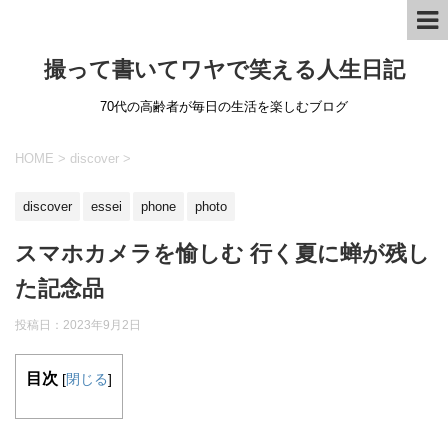
撮って書いてワヤで笑える人生日記
70代の高齢者が毎日の生活を楽しむブログ
HOME
>
discover
>
discover
essei
phone
photo
スマホカメラを愉しむ 行く夏に蝉が残し
た記念品
投稿日：
2023年9月2日
目次
[
閉じる
]