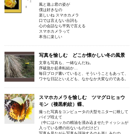
風と遊ぶ君の姿が
僕は好きなの
楽しいね スマホカメラ
口では言えない台詞も
心の会話なら平気で言える
スマホカメラって
本当に楽しい
写真を愉しむ どこか懐かしい冬の風景
文章も写真も、一緒なんだね。
序破急か起承転結か…
毎日ブログ書いていると、そういうこともあって、
ワヤな日記といえども、なかなか大変なのである。
スマホカメラを愉しむ ツマグロヒョウ
モン（褄黒豹紋）蝶、
撮った写真をコンピュータの大型モニターに映して
パイプ咥えて
（中にはハッカの精油を浸み込ませたティッシュが
入っている煙の出ないものだけど）
写真を見ながら写真を評論するのも楽しみなの