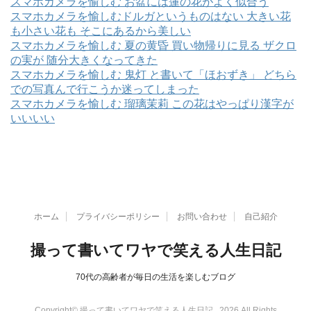
スマホカメラを愉しむ お盆には蓮の花がよく似合う
スマホカメラを愉しむドルガというものはない 大きい花
も小さい花も そこにあるから美しい
スマホカメラを愉しむ 夏の黄昏 買い物帰りに見る ザクロ
の実が 随分大きくなってきた
スマホカメラを愉しむ 鬼灯 と書いて「ほおずき」 どちら
での写真んで行こうか迷ってしまった
スマホカメラを愉しむ 瑠璃茉莉 この花はやっぱり漢字が
いいいい
ホーム
プライバシーポリシー
お問い合わせ
自己紹介
撮って書いてワヤで笑える人生日記
70代の高齢者が毎日の生活を楽しむブログ
Copyright© 撮って書いてワヤで笑える人生日記 , 2026 All Rights