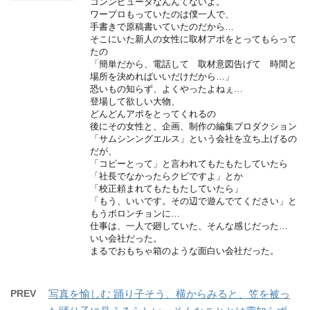
コンンピュータなんんてないよ。
ワープロもっていたのは僕一人で、
手書きで原稿書いていたのだから…
そこにいた新人の女性に取材アポをとってもらって
たの
「簡単だから、電話して 取材意図告げて 時間と
場所を決めればいいだけだから…」
恐いもの知らず、よくやったよねぇ…
登場して欲しい大物、
どんどんアポをとってくれるの
後にその女性と、企画、制作の編集プロダクション
「サムシンングエルス」という会社を立ち上げるの
だが、
「コピーとって」と言われてもたもたしていたら
「社長でなかったらクビですよ」とか
「校正頼まれてもたもたしていたら」
「もう、いいです。その辺で遊んでてください」と
もうボロンチョンに…
仕事は、一人で廻していた、そんな感じだった…
いい会社だった。
まるでおもちゃ箱のような面白い会社だった。
PREV
写真を愉しむ 踊り子そう、横からみると、笠を被っ