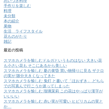
思いつき料理
手作りを楽しむ
料理
未分類
本の紹介
果物
生活 ライフスタイル
花ものがたり
雑記
最近の投稿
スマホカメラを愉しむドルガというものはない 大きい花
も小さい花も そこにあるから美しい
スマホカメラを愉しむ 夏の黄昏 買い物帰りに見る ザクロ
の実が 随分大きくなってきた
スマホカメラを愉しむ 鬼灯 と書いて「ほおずき」 どちら
での写真んで行こうか迷ってしまった
スマホカメラを愉しむ 瑠璃茉莉 この花はやっぱり漢字が
いいいい
スマホカメラを愉しむ 赤い実が可愛い ヒピリカムの実と
か