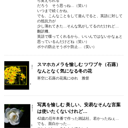
ら覚えられる
だろう そう思っね…（笑い）
いつまで続くかね、
でも、こんなことをして遊んでると、英語に対して
の抵抗力が
少し薄れてきた…そんな気がしてるのだけれど…
翻訳機、
英語で喋ってくれるから、いいんではないかなぁと
思っているんだけどね（笑い）
ボケの防止そうボケ防止…（笑い）
スマホカメラを愉しむ ツワブキ（石蕗）
なんとなく気になる冬の花
寒空に石蕗の花風にゆれ 雅督
写真を愉しむ 美しい、安易なそんな言葉
は使いたくないけれど…
42歳の厄年本番で作った雑誌社、若かったねぇ…
でも、面白かった…