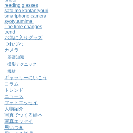
reading glasses
satoimo kantanryouri
smartphone camera
syotyuumimai
The time changes
trend
お気に入りグッズ
つれづれ
カメラ
基礎知識
撮影テクニック
機材
ギャラリーにいこう
コラム
トレンド
ニュース
フォトエッセイ
人物紹介
写真でつくる絵本
写真エッセイ
思いつき