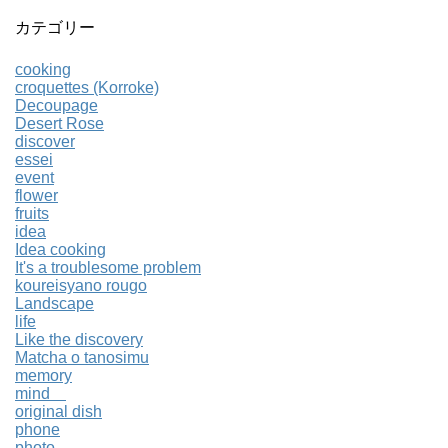
カテゴリー
cooking
croquettes (Korroke)
Decoupage
Desert Rose
discover
essei
event
flower
fruits
idea
Idea cooking
It's a troublesome problem
koureisyano rougo
Landscape
life
Like the discovery
Matcha o tanosimu
memory
mind
original dish
phone
photo