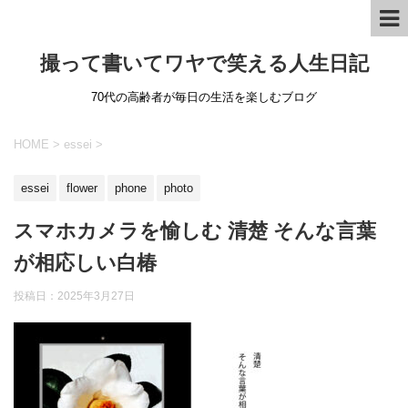
撮って書いてワヤで笑える人生日記
70代の高齢者が毎日の生活を楽しむブログ
HOME
>
essei
>
essei
flower
phone
photo
スマホカメラを愉しむ 清楚 そんな言葉
が相応しい白椿
投稿日：
2025年3月27日