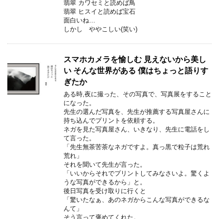
翡翠 カワセミと読めば鳥
翡翠 ヒスイと読めば宝石
面白いね…
しかし ややこしい(笑い)
スマホカメラを愉しむ 見えないから美し
い そんな世界がある 僕はちょっと語りす
ぎたか
ある時,夜に撮った、その写真で、写真展をすること
になった。
先生の選んだ写真を、先生が推薦する写真屋さんに
持ち込んでプリントを依頼する。
ネガを見た写真屋さん、いきなり、先生に電話をし
て言った。
「先生無茶苦茶なネガですよ。真っ黒で粒子は荒れ
荒れ」
それを聞いて先生が言った。
「いいからそれでプリントしてみなさいよ。驚くよ
うな写真ができるから」と。
後日写真を受け取りに行くと
「驚いたなぁ、あのネガからこんな写真ができるな
んて」
そう言って褒めてくれた。