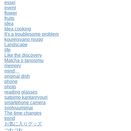
essei
event
flower
fruits
idea
Idea cooking
It's a troublesome problem
koureisyano rougo
Landscape
life
Like the discovery
Matcha o tanosimu
memory
mind
original dish
phone
photo
reading glasses
satoimo kantanryouri
smartphone camera
syotyuumimai
The time changes
trend
お気に入りグッズ
つれづれ