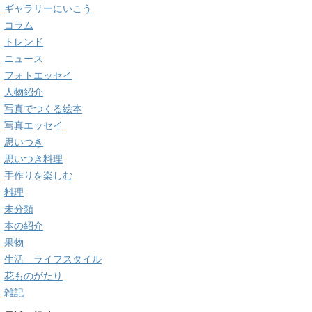
ギャラリーにいこう
コラム
トレンド
ニュース
フォトエッセイ
人物紹介
写真でつくる絵本
写真エッセイ
思いつき
思いつき料理
手作りを楽しむ
料理
未分類
本の紹介
果物
生活 ライフスタイル
花ものがたり
雑記