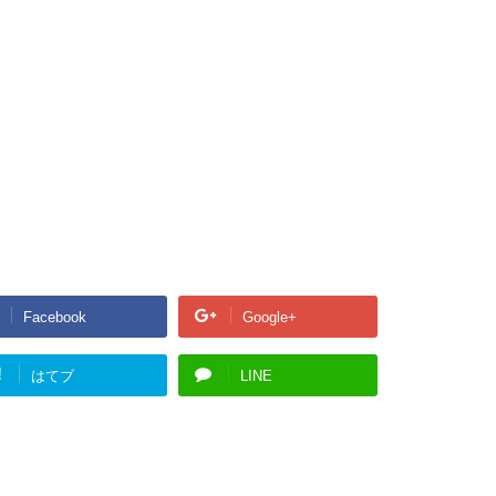
Facebook
Google+
!
はてブ
LINE