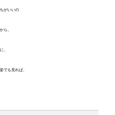
ちがいいの
から、
に、
姿でも見れば、