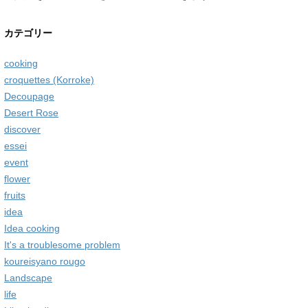
カテゴリー
cooking
croquettes (Korroke)
Decoupage
Desert Rose
discover
essei
event
flower
fruits
idea
Idea cooking
It's a troublesome problem
koureisyano rougo
Landscape
life