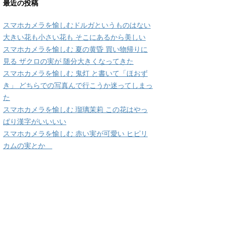
最近の投稿
スマホカメラを愉しむドルガというものはない
大きい花も小さい花も そこにあるから美しい
スマホカメラを愉しむ 夏の黄昏 買い物帰りに
見る ザクロの実が 随分大きくなってきた
スマホカメラを愉しむ 鬼灯 と書いて「ほおず
き」 どちらでの写真んで行こうか迷ってしまっ
た
スマホカメラを愉しむ 瑠璃茉莉 この花はやっ
ぱり漢字がいいいい
スマホカメラを愉しむ 赤い実が可愛い ヒピリ
カムの実とか