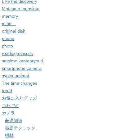
Like the discovery
Matcha o tanosimu
memory
mind
original dish
phone
photo
reading glasses
satoimo kantanryouri
smartphone camera
syotyuumimai
The time changes
trend
お気に入りグッズ
つれづれ
カメラ
基礎知識
撮影テクニック
機材