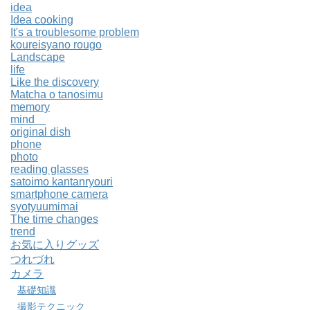
idea
Idea cooking
It's a troublesome problem
koureisyano rougo
Landscape
life
Like the discovery
Matcha o tanosimu
memory
mind
original dish
phone
photo
reading glasses
satoimo kantanryouri
smartphone camera
syotyuumimai
The time changes
trend
お気に入りグッズ
つれづれ
カメラ
基礎知識
撮影テクニック