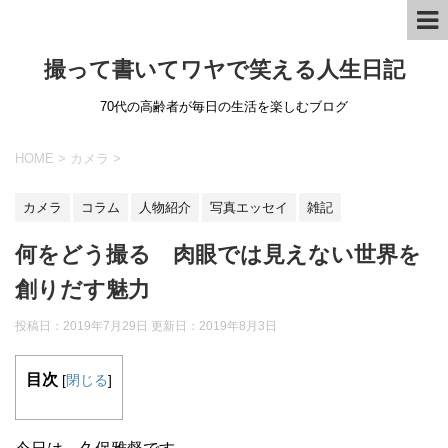
撮って書いてワヤで笑える人生日記
70代の高齢者が毎日の生活を楽しむブログ
HOME
>
カメラ
>
カメラ
コラム
人物紹介
写真エッセイ
雑記
何をどう撮る 肉眼では見えない世界を
創りだす魅力
投稿日：2019年7月29日 更新日：
2019年8月3日
目次
[
閉じる
]