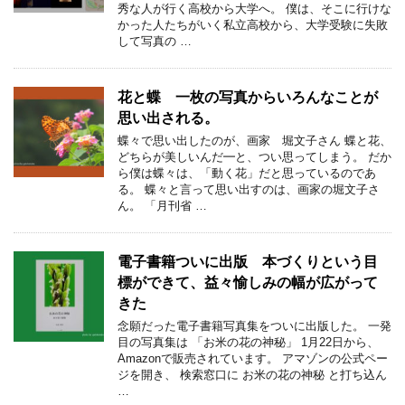
秀な人が行く高校から大学へ。 僕は、そこに行けな
かった人たちがいく私立高校から、大学受験に失敗
して写真の …
花と蝶 一枚の写真からいろんなことが
思い出される。
蝶々で思い出したのが、画家 堀文子さん 蝶と花、
どちらが美しいんだ━と、つい思ってしまう。 だか
ら僕は蝶々は、「動く花」だと思っているのであ
る。 蝶々と言って思い出すのは、画家の堀文子さ
ん。 「月刊省 …
電子書籍ついに出版 本づくりという目
標ができて、益々愉しみの幅が広がって
きた
念願だった電子書籍写真集をついに出版した。 一発
目の写真集は 「お米の花の神秘」 1月22日から、
Amazonで販売されています。 アマゾンの公式ペー
ジを開き、 検索窓口に お米の花の神秘 と打ち込ん
…