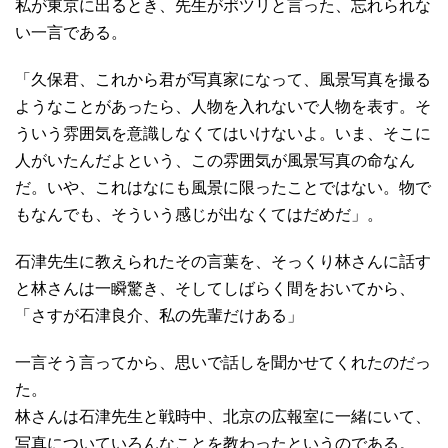
私が東京に出るとき、先生がポツリと言った、忘れられな
い一言である。
「久保君、これから君が写真家になって、風景写真を撮る
ようなことがあったら、人物を入れないで人物を表す。そ
ういう雰囲気を意識しなくてはいけないよ。いま、そこに
人がいたんだよという、この雰囲気が風景写真の命なん
だ。いや、これはなにも風景に限ったことではない。物で
もなんでも、そういう感じが出なくてはだめだ」。
石津先生に教えられたその言葉を、そっくり林さんに話す
と林さんは一瞬驚き、そしてしばらく間をおいてから、
「さすが石津良介、私の先輩だけある」
一言そう言ってから、思いで話しを聞かせてくれたのだっ
た。
林さんは石津先生と戦時中、北京の広報室に一緒にいて、
写真についていろんなことを教わったというのである。