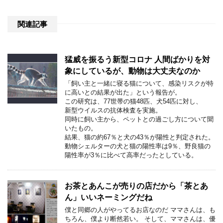
関連記事
猛威を振るう新型コロナ 人間ばかりを対
象にしているが、動物は大丈夫なのか
「飼い主と一緒に寝る猫について、感染リスクが特
に高いとの結果が出た」という報告が。
この研究は、77世帯の猫48匹、犬54匹に対し、
新型ウイルスの抗体検査を実施。
同時に飼い主から、ペットとの過ごし方について聞
いたもの。
結果、猫の約67％と犬の43％が陽性と判定された。
動物シェルターの犬と猫の陽性率は9％、野良猫の
陽性率が3％に比べて高率だったとしている。
お茶とあんこが売りの店だから「茶とあ
ん」いいネーミングだね
僕と同郷の人がやってるお店なのだ ママさんは、も
ちろん、僕より断然若い。 そして、ママさんは、優