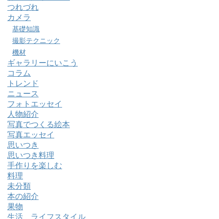
つれづれ
カメラ
基礎知識
撮影テクニック
機材
ギャラリーにいこう
コラム
トレンド
ニュース
フォトエッセイ
人物紹介
写真でつくる絵本
写真エッセイ
思いつき
思いつき料理
手作りを楽しむ
料理
未分類
本の紹介
果物
生活 ライフスタイル