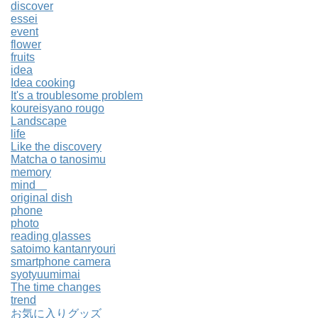
discover
essei
event
flower
fruits
idea
Idea cooking
It's a troublesome problem
koureisyano rougo
Landscape
life
Like the discovery
Matcha o tanosimu
memory
mind
original dish
phone
photo
reading glasses
satoimo kantanryouri
smartphone camera
syotyuumimai
The time changes
trend
お気に入りグッズ