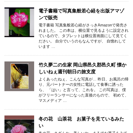
電子書籍で写真集般若心経を出版アマゾ
ンで販売
電子書籍 写真集般若心経がさっきAmazonで発売さ
れました。 この本は、横位置で見るように設定され
ているので、タブレットは横位置画面にして見てく
ださい。 自分でいうのもなんですが、 自惚れして
います …
竹久夢二の生家 岡山県邑久郡邑久町 懐か
しいねぇ週刊朝日の旅支度
よくあったねぇ、こんな写真が… 昨日、お風呂の帰
り、元パートナーの女性に電話して食事に誘った
ら、 「はい」と言って、これを。 この写真は、僕
がフリーランサーになった直後のもので、 初めて、
マスメディア …
冬の花 山茶花 お菓子を見ているみた
い