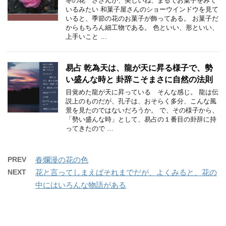
冬の花 さざんか、美しいね、まるでお菓子をみて
いるみたい 和菓子屋さんのショーウインドウを見て
いると、季節の花のお菓子が飾ってある。 お菓子だ
からもちろん細工物である。 色といい、形といい、
上手いこと …
易占 乾為天は、龍が天に昇る様子で、勢
い盛んな時と 卦辞こそまさに自然の法則
目覚めた龍が天に昇っている そんな感じ。 龍は伝
説上のものだが、孔子は、おそらく多分、こんな風
景を見たのではないだろうか。 で、その様子から、
「勢い盛んな時」として、易占の１番目の卦辞に持
ってきたので …
PREV
春爛漫の花の色
NEXT
花と言ってしまえばそれまでだが、よくみると、花の
中にはいろんな物語がある