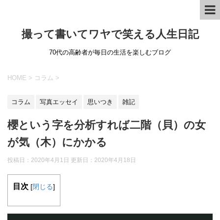
撮って書いてワヤで笑える人生日記
70代の高齢者が毎日の生活を楽しむブログ
HOME
>
コラム
>
コラム
写真エッセイ
思いつき
雑記
櫻という字を分析すれば二階（貝）の女
が気（木）にかかる
投稿日：2020年4月1日 更新日：
2020年4月18日
目次
[
閉じる
]