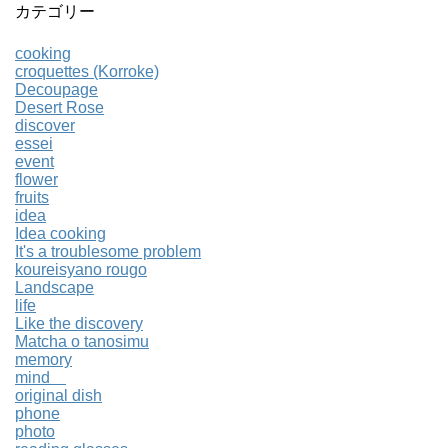
カテゴリー
cooking
croquettes (Korroke)
Decoupage
Desert Rose
discover
essei
event
flower
fruits
idea
Idea cooking
It's a troublesome problem
koureisyano rougo
Landscape
life
Like the discovery
Matcha o tanosimu
memory
mind
original dish
phone
photo