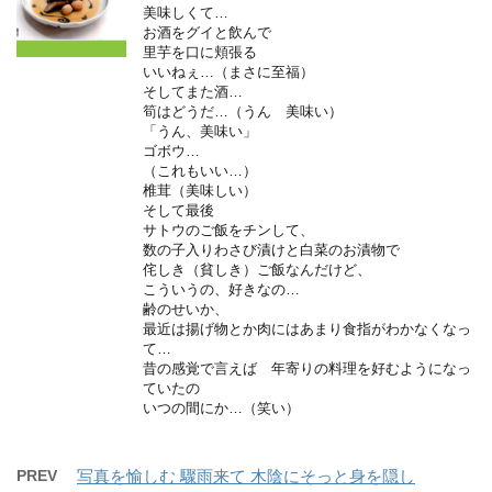
美味しくて…
お酒をグイと飲んで
里芋を口に頬張る
いいねぇ…（まさに至福）
そしてまた酒…
筍はどうだ…（うん 美味い）
「うん、美味い」
ゴボウ…
（これもいい…）
椎茸（美味しい）
そして最後
サトウのご飯をチンして、
数の子入りわさび漬けと白菜のお漬物で
侘しき（貧しき）ご飯なんだけど、
こういうの、好きなの…
齢のせいか、
最近は揚げ物とか肉にはあまり食指がわかなくなっ
て…
昔の感覚で言えば 年寄りの料理を好むようになっ
ていたの
いつの間にか…（笑い）
PREV
写真を愉しむ 驟雨来て 木陰にそっと身を隠し