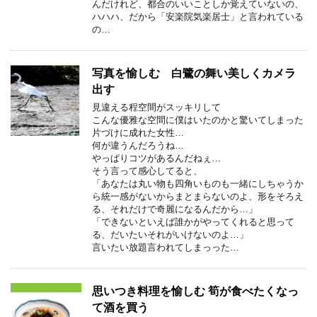
んだけれど、都合のいいことしか覚えていないの、
ハハハ、だから「安楽院気楽居士」と言われている
の…
写真を愉しむ 白鷺の舞い美しくカメラ
出す
見違える程空間がスッキリして
こんな優雅な空間に僕はいたのかと驚いてしまった
片づけに成れた女性…
何が違うんだろうね…
やっぱりコツがあるんだねぇ…
そう言って感心してると、
「あなたは丸い物も四角いものも一緒にしちゃうか
ら統一感がないからまとまらないのよ、形をそろえ
る、それだけで奇麗になるんだから…」
「できないといえば誰かがやってくれると思って
る、だいたいそれがいけないのよ…」
言いたい放題言われてしまっった…
思いつき料理を愉しむ 筍が食べたくなっ
て酒を買う