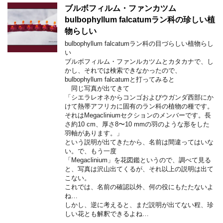
ブルボフィルム・ファンカツム
bulbophyllum falcatumラン科の珍しい植
物らしい
bulbophyllum falcatumラン科の目づらしい植物らし
い
ブルボフィルム・ファンルカツムとカタカナで、し
かし、それでは検索できなかったので、
bulbophyllum falcatumと打ってみると
同じ写真が出てきて
「シエラレオネからコンゴおよびウガンダ西部にか
けて熱帯アフリカに固有のラン科の植物の種です。
それはMegacliniumセクションのメンバーです。長
さ約10 cm、厚さ8〜10 mmの羽のような形をした
羽軸があります。」
という説明が出てきたから、名前は間違ってはいな
い。で、もう一度
「Megaclinium」を花図鑑というので、調べて見る
と、写真は沢山出てくるが、それ以上の説明は出て
こない。
これでは、名前の確認以外、何の役にもたたないよ
ね…
しかし、逆に考えると、まだ説明が出てない程、珍
しい花とも解釈できるよね…