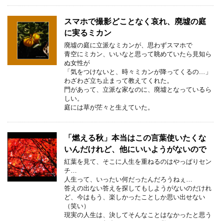
スマホで撮影どことなく哀れ、廃墟の庭
に実るミカン
廃墟の庭に立派なミカンが、思わずスマホで
青空にミカン、いいなと思って眺めていたら見知ら
ぬ女性が
「気をつけないと、時々ミカンが降ってくるの…」
わざわざ立ち止まって教えてくれた。
門があって、立派な家なのに、廃墟となっているら
しい。
庭には草が茫々と生えていた。
「燃える秋」本当はこの言葉使いたくな
いんだけれど、他にいいようがないので
紅葉を見て、そこに人生を重ねるのはやっぱりセン
チ…
人生って、いったい何だったんだろうねぇ…
答えの出ない答えを探してもしようがないのだけれ
ど、今はもう、楽しかったことしか思い出せない
（笑い）
現実の人生は、決してそんなことはなかったと思う