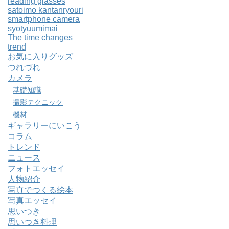
reading glasses
satoimo kantanryouri
smartphone camera
syotyuumimai
The time changes
trend
お気に入りグッズ
つれづれ
カメラ
基礎知識
撮影テクニック
機材
ギャラリーにいこう
コラム
トレンド
ニュース
フォトエッセイ
人物紹介
写真でつくる絵本
写真エッセイ
思いつき
思いつき料理