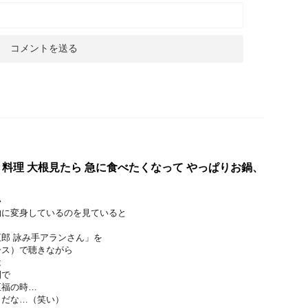
料理 大根見たら 急に食べたくなって やっぱりお鍋、
い
物に変身しているのを見ていると
郎 詠み手アランさん」を
ース）で聴きながら
は
間で
至福の時…
うだな…（笑い）