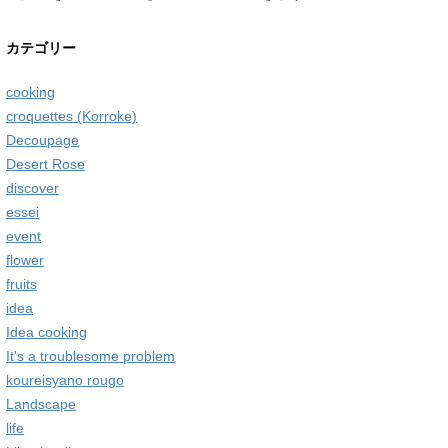
カテゴリー
cooking
croquettes (Korroke)
Decoupage
Desert Rose
discover
essei
event
flower
fruits
idea
Idea cooking
It's a troublesome problem
koureisyano rougo
Landscape
life