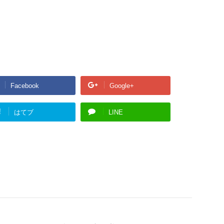
Facebook
Google+
!
はてブ
LINE