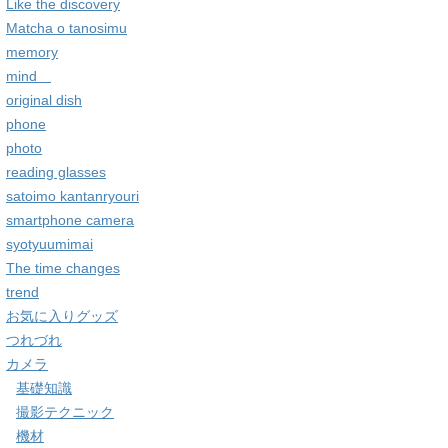
Like the discovery
Matcha o tanosimu
memory
mind
original dish
phone
photo
reading glasses
satoimo kantanryouri
smartphone camera
syotyuumimai
The time changes
trend
お気に入りグッズ
つれづれ
カメラ
基礎知識
撮影テクニック
機材