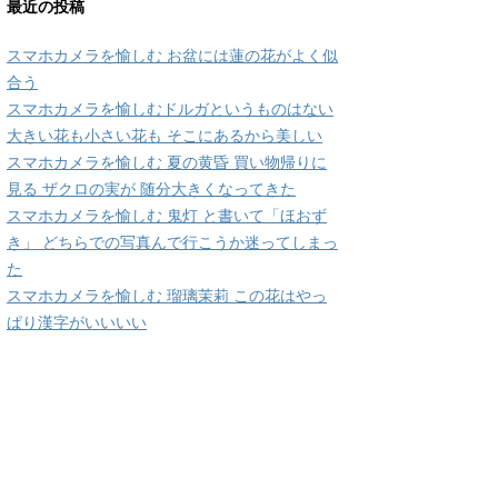
最近の投稿
スマホカメラを愉しむ お盆には蓮の花がよく似
合う
スマホカメラを愉しむドルガというものはない
大きい花も小さい花も そこにあるから美しい
スマホカメラを愉しむ 夏の黄昏 買い物帰りに
見る ザクロの実が 随分大きくなってきた
スマホカメラを愉しむ 鬼灯 と書いて「ほおず
き」 どちらでの写真んで行こうか迷ってしまっ
た
スマホカメラを愉しむ 瑠璃茉莉 この花はやっ
ぱり漢字がいいいい