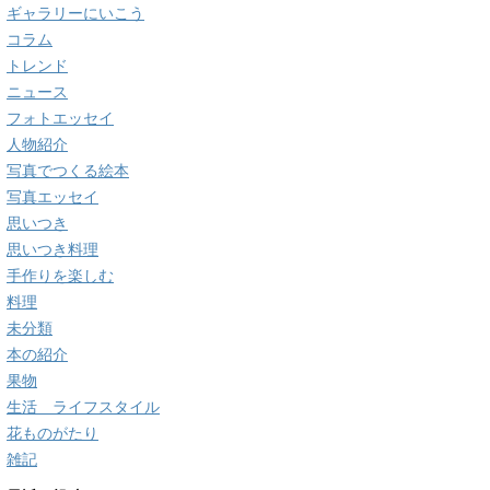
ギャラリーにいこう
コラム
トレンド
ニュース
フォトエッセイ
人物紹介
写真でつくる絵本
写真エッセイ
思いつき
思いつき料理
手作りを楽しむ
料理
未分類
本の紹介
果物
生活 ライフスタイル
花ものがたり
雑記