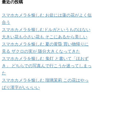
最近の投稿
スマホカメラを愉しむ お盆には蓮の花がよく似
合う
スマホカメラを愉しむドルガというものはない
大きい花も小さい花も そこにあるから美しい
スマホカメラを愉しむ 夏の黄昏 買い物帰りに
見る ザクロの実が 随分大きくなってきた
スマホカメラを愉しむ 鬼灯 と書いて「ほおず
き」 どちらでの写真んで行こうか迷ってしまっ
た
スマホカメラを愉しむ 瑠璃茉莉 この花はやっ
ぱり漢字がいいいい