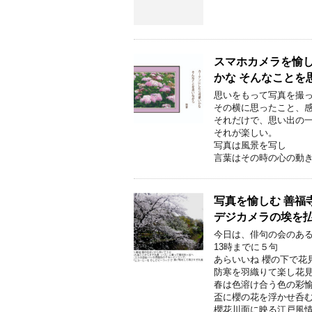
スマホカメラを愉し
かな そんなことを
思いをもって写真を撮
その横に思ったこと、
それだけで、思い出の
それが楽しい。
写真は風景を写し
言葉はその時の心の動
写真を愉しむ 善福
デジカメラの埃を
今日は、俳句の会のあ
13時までに５句
あらいいね 櫻の下で花
防寒を羽織りて楽し花
春は色溶け合う色の彩
盃に櫻の花を浮かせ呑
櫻花川面に映る江戸風