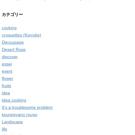
カテゴリー
cooking
croquettes (Korroke)
Decoupage
Desert Rose
discover
essei
event
flower
fruits
idea
Idea cooking
It's a troublesome problem
koureisyano rougo
Landscape
life