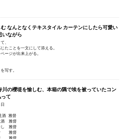
む なんとなくテキスタイル カーテンにしたら可愛い
思いながら
って、
感じたことを一文にして添える。
一ページが出来上がる。
きを写す。
寺川の櫻堤を愉しむ、本箱の隅で埃を被っていたコン
払って
る日
見酒 雅督
見酒 雅督
愉し 雅督
む 雅督
情 雅督