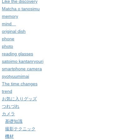
Like the discovery
Matcha o tanosimu
memory
mind
original dish
phone
photo
reading glasses
satoimo kantanryouri
smartphone camera
syotyuumimai
The time changes
trend
お気に入りグッズ
つれづれ
カメラ
基礎知識
撮影テクニック
機材