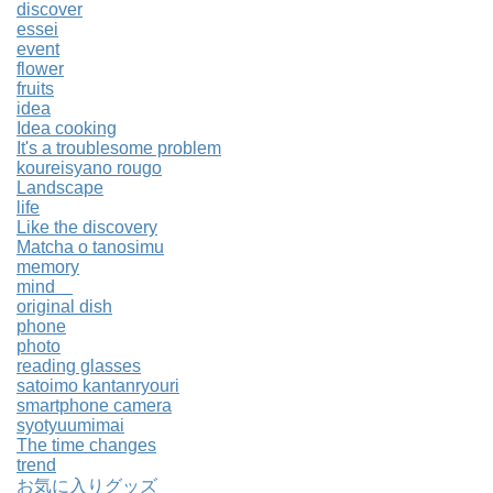
discover
essei
event
flower
fruits
idea
Idea cooking
It's a troublesome problem
koureisyano rougo
Landscape
life
Like the discovery
Matcha o tanosimu
memory
mind
original dish
phone
photo
reading glasses
satoimo kantanryouri
smartphone camera
syotyuumimai
The time changes
trend
お気に入りグッズ