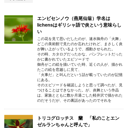
エンビセンノウ（燕尾仙翁）学名は
lichensはギリシャ語で炎という意味らし
い
この花を見て思いだしたのが、速水御舟の「火舞」
どこの美術館で見たのか忘れたけれど、まさしく炎
が舞い上がっているようで、感動させられた。
その時、カタログだったかな、パンフレットだった
かに書かれていたエピソードで
御舟がこの絵を描いていた時、近くの人が、描かれ
たこの絵を窓越しに見て、
「火事だ」と叫んだという話が載っていたのが記憶
にある。
そのエピソードを確認しようと思って調べたが、見
つけることはできなかった。が、炎舞という作品
は、家族とともに数か月過ごした軽井沢で描かれた
のだそうだが、その裏話があったのでそれを
トリコグロッチス 蘭 「私のことエン
ゼルランちゃんと呼んで」