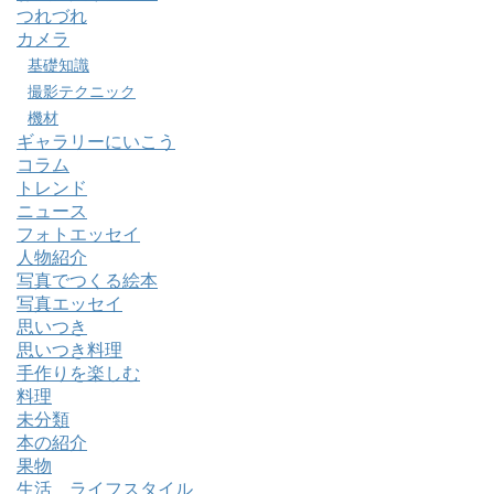
つれづれ
カメラ
基礎知識
撮影テクニック
機材
ギャラリーにいこう
コラム
トレンド
ニュース
フォトエッセイ
人物紹介
写真でつくる絵本
写真エッセイ
思いつき
思いつき料理
手作りを楽しむ
料理
未分類
本の紹介
果物
生活 ライフスタイル