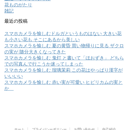
花ものがたり
雑記
最近の投稿
スマホカメラを愉しむドルガというものはない 大きい花
も小さい花も そこにあるから美しい
スマホカメラを愉しむ 夏の黄昏 買い物帰りに見る ザクロ
の実が 随分大きくなってきた
スマホカメラを愉しむ 鬼灯 と書いて「ほおずき」 どちら
での写真んで行こうか迷ってしまった
スマホカメラを愉しむ 瑠璃茉莉 この花はやっぱり漢字が
いいいい
スマホカメラを愉しむ 赤い実が可愛い ヒピリカムの実と
か
ホーム
プライバシーポリシー
お問い合わせ
自己紹介