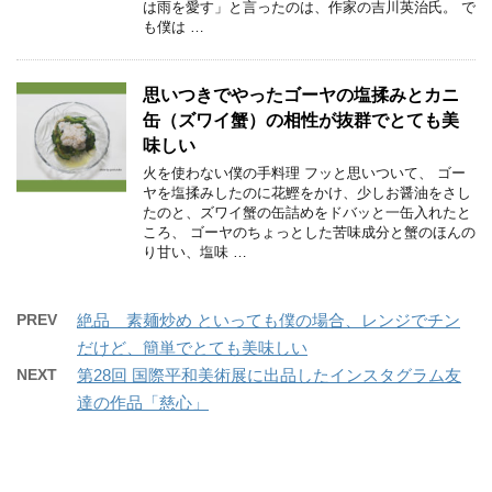
は雨を愛す」と言ったのは、作家の吉川英治氏。 で
も僕は …
思いつきでやったゴーヤの塩揉みとカニ
缶（ズワイ蟹）の相性が抜群でとても美
味しい
火を使わない僕の手料理 フッと思いついて、 ゴー
ヤを塩揉みしたのに花鰹をかけ、少しお醤油をさし
たのと、ズワイ蟹の缶詰めをドバッと一缶入れたと
ころ、 ゴーヤのちょっとした苦味成分と蟹のほんの
り甘い、塩味 …
PREV
絶品 素麺炒め といっても僕の場合、レンジでチン
だけど、簡単でとても美味しい
NEXT
第28回 国際平和美術展に出品したインスタグラム友
達の作品「慈心」