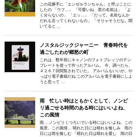
この花勝手に「エンゼルランちゃん」と呼ぶことに
したの 「ウフ…」 「可愛いね 君の名前は」 「よ
く分らないの」 「エッ…」 「だって、名前なんか
だれも言ってくれないもの」 「そりゃそうだな。聞
いてると …
ノスタルジックジャーニー 青春時代を
過ごしたわが郷愁の町
これは、数年前にキャノンのフォトプレッソのテン
プレートを使って作ったアルバム。 今、調べたら、
４２６７回閲覧されていた。 アルバムもいいが、や
っぱり電子書籍だね このアルバムを電子書籍にしよ
うと思って …
雨 忙しい時はともかくとして、ノンビ
リ過ごせる時間のある時にはいいよね、
この風情
雨… ノンビリくつろいでいる時にはいいよね、この
風景、この風情… 晴れた日には晴れを愉しみ 雨の
日には雨を愉しむ 「晴れた日は晴れを愛し 雨の日