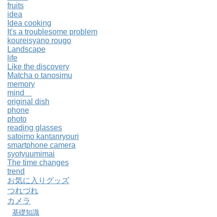
fruits
idea
Idea cooking
It's a troublesome problem
koureisyano rougo
Landscape
life
Like the discovery
Matcha o tanosimu
memory
mind
original dish
phone
photo
reading glasses
satoimo kantanryouri
smartphone camera
syotyuumimai
The time changes
trend
お気に入りグッズ
つれづれ
カメラ
基礎知識