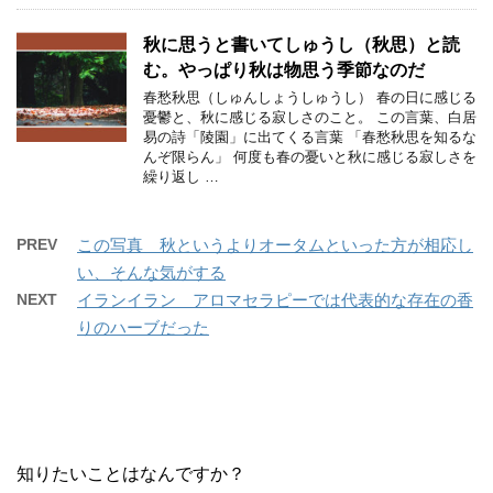
秋に思うと書いてしゅうし（秋思）と読
む。やっぱり秋は物思う季節なのだ
春愁秋思（しゅんしょうしゅうし） 春の日に感じる
憂鬱と、秋に感じる寂しさのこと。 この言葉、白居
易の詩「陵園」に出てくる言葉 「春愁秋思を知るな
んぞ限らん」 何度も春の憂いと秋に感じる寂しさを
繰り返し …
PREV
この写真 秋というよりオータムといった方が相応し
い、そんな気がする
NEXT
イランイラン アロマセラピーでは代表的な存在の香
りのハーブだった
知りたいことはなんですか？