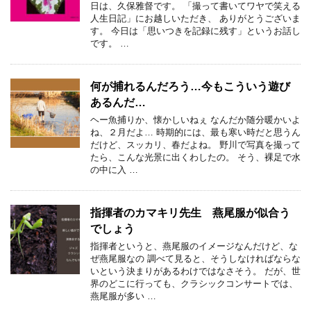
日は、久保雅督です。 「撮って書いてワヤで笑える
人生日記」にお越しいただき、 ありがとうございま
す。 今日は「思いつきを記録に残す」というお話し
です。 …
何が捕れるんだろう…今もこういう遊び
あるんだ…
ヘー魚捕りか、懐かしいねぇ なんだか随分暖かいよ
ね、２月だよ… 時期的には、最も寒い時だと思うん
だけど、スッカリ、春だよね。 野川で写真を撮って
たら、こんな光景に出くわしたの。 そう、裸足で水
の中に入 …
指揮者のカマキリ先生 燕尾服が似合う
でしょう
指揮者というと、燕尾服のイメージなんだけど、な
ぜ燕尾服なの 調べて見ると、そうしなければならな
いという決まりがあるわけではなさそう。 だが、世
界のどこに行っても、クラシックコンサートでは、
燕尾服が多い …