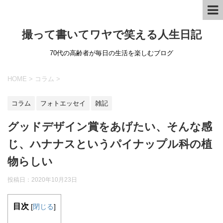
撮って書いてワヤで笑える人生日記
70代の高齢者が毎日の生活を楽しむブログ
HOME
>
コラム
>
コラム
フォトエッセイ
雑記
グッドデザイン賞をあげたい、そんな感
じ、ハナナスというパイナップル科の植
物らしい
投稿日：
2020年10月23日
目次
[
閉じる
]