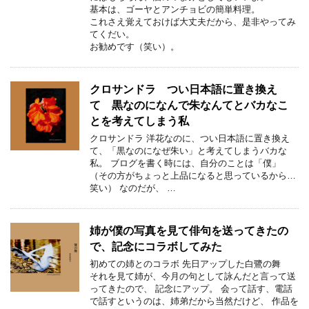
基本は、ゴーヤとアンチョビの簡単料理。
これさえ覚えておけば大丈夫だから、是非やってみ
てくだい。
お勧めです（笑い）。
クロサンドラ つい日本語に置き換え
て 黒なのになんで朱なんてとバカなこ
とを考えてしまう私
クロサンドラ 洋花なのに、つい日本語に置き換え
て、「黒なのになぜ朱い」と考えてしまうバカな
私。 ブログを書く時には、自分のことは「僕」
（その方がちょっと上品になると思っているから…
笑い） なのだが、 …
姉が僕の写真を見て俳句を送ってきたの
で、記念にコラボしてみた
初めての姉とのコラボ 先日アップした白鷺の舞
それを見て姉が、今月の句として詠んだと言って送
ってきたので、 記念にアップ。 会って話す、電話
で話すというのは、姉弟だから当然だけど、 作品を