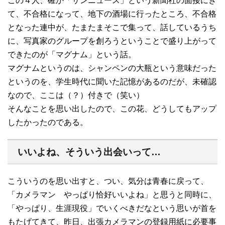
この４人、確か「サンニュース」という新聞社の面接にき
て、不合格になって、地下の酒場に行ったところ、不合格
となった連中が、たまたまそこで集って、話しているうち
に、写真家のグループを創ろうということで盛り上がって
できたのが「マグナム」という話。
マグナムというのは、シャンペンの大瓶という意味だった
というのを、学生時代に聞いた記憶があるのだが、未確認
なので、ここは（？）付きで（笑い）
そんなことを思い出したので、この花、どうしてもアップ
したかったのである。
いいよね、そういう出会いって…
こういうのを思い出すと、つい、気分は青春に戻って、
「カメラマン やっぱり恰好いいよね」と思うと同時に、
「やっぱり、生涯現役」でいくべきだなという思いが首を
もたげてきて、昨日、出張カメラマンの登録用紙に必要事