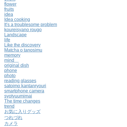
flower
fruits
idea
Idea cooking
It's a troublesome problem
koureisyano rougo
Landscape
life
Like the discovery
Matcha o tanosimu
memory
mind
original dish
phone
photo
reading glasses
satoimo kantanryouri
smartphone camera
syotyuumimai
The time changes
trend
お気に入りグッズ
つれづれ
カメラ