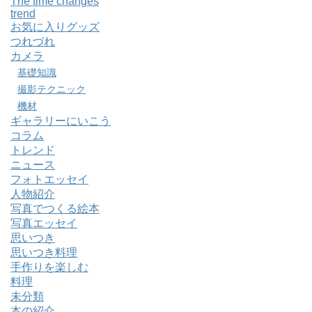
The time changes
trend
お気に入りグッズ
つれづれ
カメラ
基礎知識
撮影テクニック
機材
ギャラリーにいこう
コラム
トレンド
ニュース
フォトエッセイ
人物紹介
写真でつくる絵本
写真エッセイ
思いつき
思いつき料理
手作りを楽しむ
料理
未分類
本の紹介