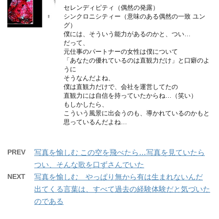
セレンディピティ（偶然の発露）
シンクロニシティー（意味のある偶然の一致 ユン
グ）
僕には、そういう能力があるのかと、つい…
だって、
元仕事のパートナーの女性は僕について
「あなたの優れているのは直観力だけ」と口癖のよ
うに
そうなんだよね、
僕は直観力だけで、会社を運営してたの
直観力には自信を持っていたからね…（笑い）
もしかしたら、
こういう風景に出会うのも、導かれているのかもと
思っているんだよね…
PREV
写真を愉しむ この空を飛べたら…写真を見ていたら
つい、そんな歌を口ずさんでいた
NEXT
写真を愉しむ やっぱり無から有は生まれないんだ
出てくる言葉は、すべて過去の経験体験だと気づいた
のである