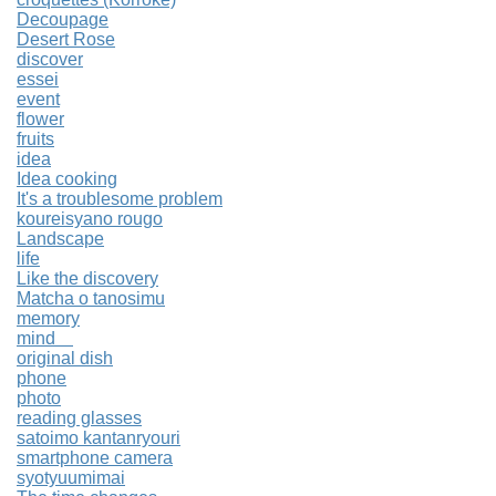
Decoupage
Desert Rose
discover
essei
event
flower
fruits
idea
Idea cooking
It's a troublesome problem
koureisyano rougo
Landscape
life
Like the discovery
Matcha o tanosimu
memory
mind
original dish
phone
photo
reading glasses
satoimo kantanryouri
smartphone camera
syotyuumimai