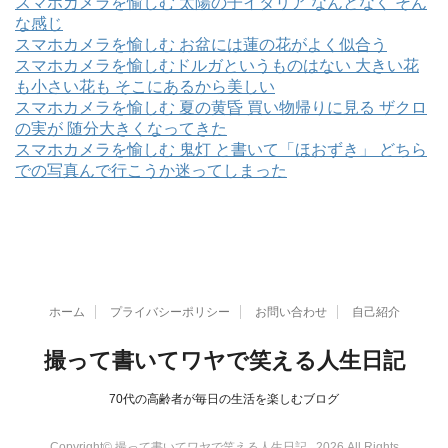
スマホカメラを愉しむ 太陽の子イタリア なんとなく そん
な感じ
スマホカメラを愉しむ お盆には蓮の花がよく似合う
スマホカメラを愉しむドルガというものはない 大きい花
も小さい花も そこにあるから美しい
スマホカメラを愉しむ 夏の黄昏 買い物帰りに見る ザクロ
の実が 随分大きくなってきた
スマホカメラを愉しむ 鬼灯 と書いて「ほおずき」 どちら
での写真んで行こうか迷ってしまった
ホーム
プライバシーポリシー
お問い合わせ
自己紹介
撮って書いてワヤで笑える人生日記
70代の高齢者が毎日の生活を楽しむブログ
Copyright© 撮って書いてワヤで笑える人生日記 , 2026 All Rights