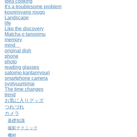
Idea cooking
It's a troublesome problem
koureisyano rougo
Landscape
life
Like the discovery
Matcha o tanosimu
memory
mind
original dish
phone
photo
reading glasses
satoimo kantanryouri
smartphone camera
syotyuumimai
The time changes
trend
お気に入りグッズ
つれづれ
カメラ
基礎知識
撮影テクニック
機材