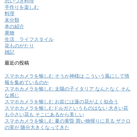
思いつき料理
手作りを楽しむ
料理
未分類
本の紹介
果物
生活 ライフスタイル
花ものがたり
雑記
最近の投稿
スマホカメラを愉しむ そうか神様は こういう風にして情
報を集めているのか
スマホカメラを愉しむ 太陽の子イタリア なんとなく そん
な感じ
スマホカメラを愉しむ お盆には蓮の花がよく似合う
スマホカメラを愉しむドルガというものはない 大きい花
も小さい花も そこにあるから美しい
スマホカメラを愉しむ 夏の黄昏 買い物帰りに見る ザクロ
の実が 随分大きくなってきた