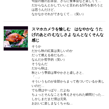
句会の後のお茶会、さらに食事会など楽しくて…
だからなんとかしていいと言われる575を創ろうと
は思うんだけど、
なかなかそれができなくて…（笑い）
スマホカメラを愉しむ はなやかな うた
げのあとの むなしさよ なんとなくそんな
感じ
そうか
だから秋の紅葉は美しいのか
だって燃える命だもの…
なんだか哲学的（笑い）
そうなんだ
だから秋は、
秋という季節は華やかさと虚しさと、
「…」
そういうものが全部からまって色づいているか美し
いのだ…
でも僕はやっぱり…だよね
ちょっとそんなことを考えさせられた瞬間だった…
しかしまだまだ僕は元気
おおいに楽しまなくちゃね…