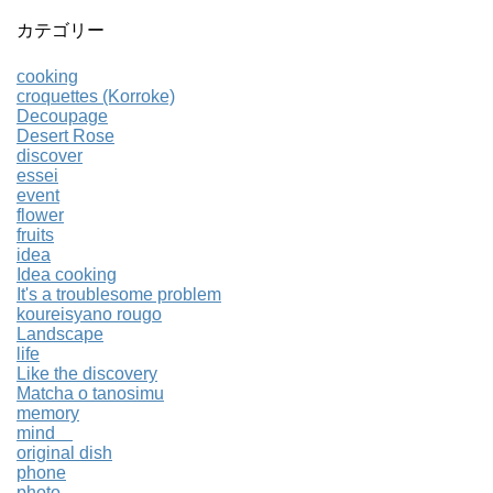
カテゴリー
cooking
croquettes (Korroke)
Decoupage
Desert Rose
discover
essei
event
flower
fruits
idea
Idea cooking
It's a troublesome problem
koureisyano rougo
Landscape
life
Like the discovery
Matcha o tanosimu
memory
mind
original dish
phone
photo