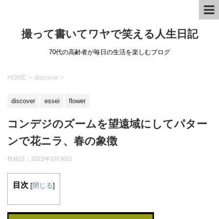
撮って書いてワヤで笑える人生日記
70代の高齢者が毎日の生活を楽しむブログ
HOME
>
discover
>
discover
essei
flower
コンデジのズームを望遠域にしてパター
ンで花ニラ、春の象徴
投稿日：
2022年3月30日
目次
[
閉じる
]