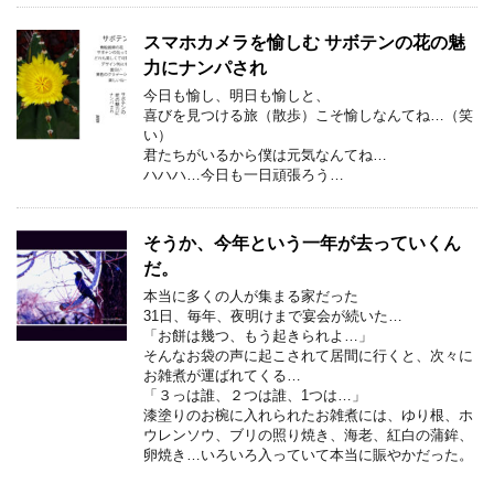
スマホカメラを愉しむ サボテンの花の魅
力にナンパされ
今日も愉し、明日も愉しと、
喜びを見つける旅（散歩）こそ愉しなんてね…（笑
い）
君たちがいるから僕は元気なんてね…
ハハハ…今日も一日頑張ろう…
そうか、今年という一年が去っていくん
だ。
本当に多くの人が集まる家だった
31日、毎年、夜明けまで宴会が続いた…
「お餅は幾つ、もう起きられよ…」
そんなお袋の声に起こされて居間に行くと、次々に
お雑煮が運ばれてくる…
「３っは誰、２つは誰、1つは…」
漆塗りのお椀に入れられたお雑煮には、ゆり根、ホ
ウレンソウ、ブリの照り焼き、海老、紅白の蒲鉾、
卵焼き…いろいろ入っていて本当に賑やかだった。