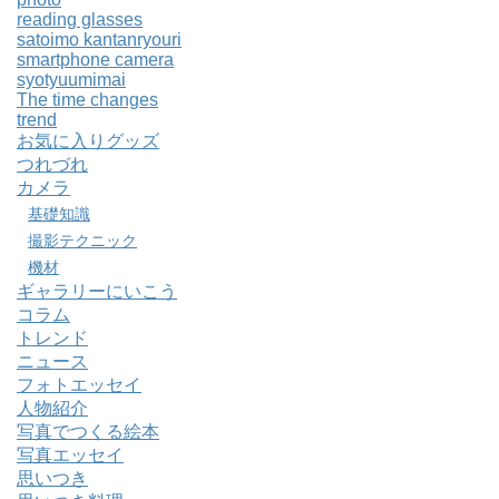
reading glasses
satoimo kantanryouri
smartphone camera
syotyuumimai
The time changes
trend
お気に入りグッズ
つれづれ
カメラ
基礎知識
撮影テクニック
機材
ギャラリーにいこう
コラム
トレンド
ニュース
フォトエッセイ
人物紹介
写真でつくる絵本
写真エッセイ
思いつき