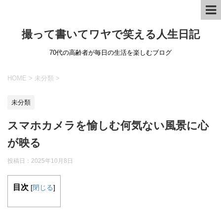
撮って書いてワヤで笑える人生日記
70代の高齢者が毎日の生活を楽しむブログ
HOME
>
未分類
>
未分類
スマホカメラを愉しむ何気ない風景に心
が映る
投稿日：
2025年10月8日
目次
[
閉じる
]