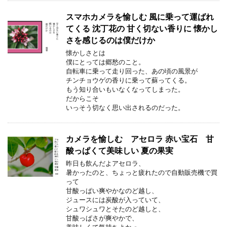
スマホカメラを愉しむ 風に乗って運ばれ
てくる 沈丁花の 甘く切ない香りに 懐かし
さを感じるのは僕だけか
懐かしさとは
僕にとっては郷愁のこと。
自転車に乗って走り回った、あの頃の風景が
チンチョウゲの香りに乗って蘇ってくる。
もう知り合いもいなくなってしまった。
だからこそ
いっそう切なく思い出されるのだった。
カメラを愉しむ アセロラ 赤い宝石 甘
酸っぱくて美味しい 夏の果実
昨日も飲んだよアセロラ、
暑かったのと、ちょっと疲れたので自動販売機で買
って
甘酸っぱい爽やかなのど越し、
ジュースには炭酸が入っていて、
シュワシュワとそたのど越しと、
甘酸っぱさが爽やかで、