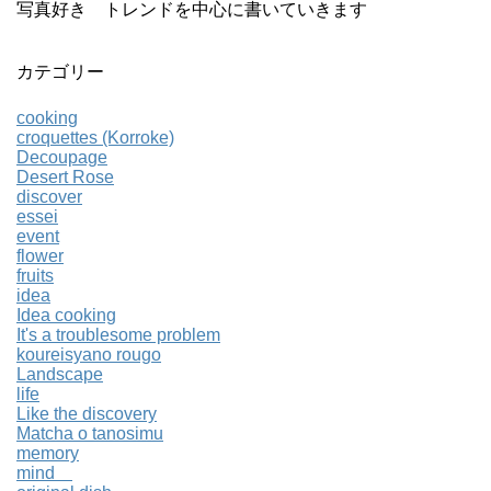
写真好き トレンドを中心に書いていきます
カテゴリー
cooking
croquettes (Korroke)
Decoupage
Desert Rose
discover
essei
event
flower
fruits
idea
Idea cooking
It's a troublesome problem
koureisyano rougo
Landscape
life
Like the discovery
Matcha o tanosimu
memory
mind