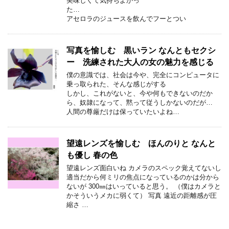
美味しくて気持ちよかっ
た…
アセロラのジュースを飲んでフーとつい
写真を愉しむ 黒いラン なんともセクシ
ー 洗練された大人の女の魅力を感じる
僕の意識では、社会は今や、完全にコンピュータに
乗っ取られた、そんな感じがする
しかし、これがないと、今や何もできないのだか
ら、奴隷になって、黙って従うしかないのだが…
人間の尊厳だけは保っていたいよね…
望遠レンズを愉しむ ほんのりと なんと
も優し 春の色
望遠レンズ面白いね カメラのスペック覚えてないし
適当だから何ミリの焦点になっているのかは分から
ないが 300㎜はいっていると思う。 （僕はカメラと
かそういうメカに弱くて） 写真 遠近の距離感が圧
縮さ …