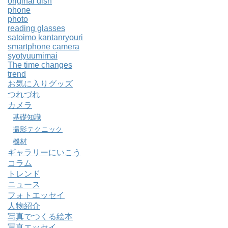
original dish
phone
photo
reading glasses
satoimo kantanryouri
smartphone camera
syotyuumimai
The time changes
trend
お気に入りグッズ
つれづれ
カメラ
基礎知識
撮影テクニック
機材
ギャラリーにいこう
コラム
トレンド
ニュース
フォトエッセイ
人物紹介
写真でつくる絵本
写真エッセイ