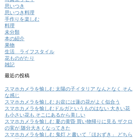
思いつき
思いつき料理
手作りを楽しむ
料理
未分類
本の紹介
果物
生活 ライフスタイル
花ものがたり
雑記
最近の投稿
スマホカメラを愉しむ 太陽の子イタリア なんとなく そん
な感じ
スマホカメラを愉しむ お盆には蓮の花がよく似合う
スマホカメラを愉しむドルガというものはない 大きい花
も小さい花も そこにあるから美しい
スマホカメラを愉しむ 夏の黄昏 買い物帰りに見る ザクロ
の実が 随分大きくなってきた
スマホカメラを愉しむ 鬼灯 と書いて「ほおずき」 どちら