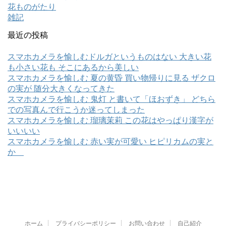
花ものがたり
雑記
最近の投稿
スマホカメラを愉しむドルガというものはない 大きい花
も小さい花も そこにあるから美しい
スマホカメラを愉しむ 夏の黄昏 買い物帰りに見る ザクロ
の実が 随分大きくなってきた
スマホカメラを愉しむ 鬼灯 と書いて「ほおずき」 どちら
での写真んで行こうか迷ってしまった
スマホカメラを愉しむ 瑠璃茉莉 この花はやっぱり漢字が
いいいい
スマホカメラを愉しむ 赤い実が可愛い ヒピリカムの実と
か
ホーム
プライバシーポリシー
お問い合わせ
自己紹介