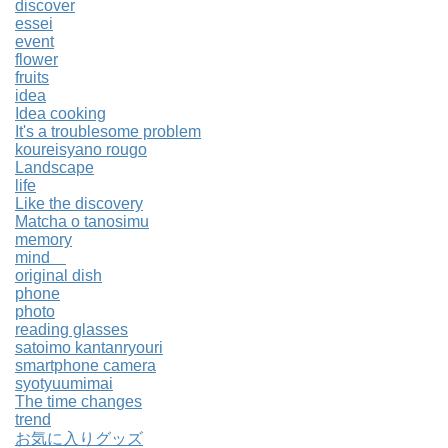
discover
essei
event
flower
fruits
idea
Idea cooking
It's a troublesome problem
koureisyano rougo
Landscape
life
Like the discovery
Matcha o tanosimu
memory
mind
original dish
phone
photo
reading glasses
satoimo kantanryouri
smartphone camera
syotyuumimai
The time changes
trend
お気に入りグッズ