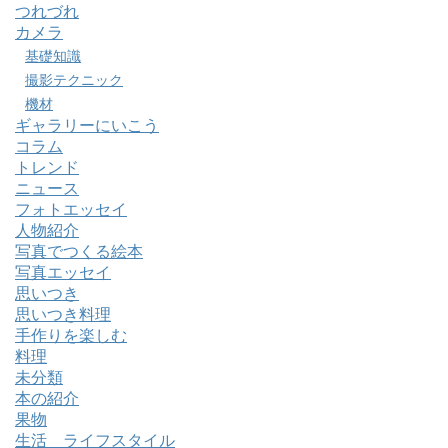
つれづれ
カメラ
基礎知識
撮影テクニック
機材
ギャラリーにいこう
コラム
トレンド
ニュース
フォトエッセイ
人物紹介
写真でつくる絵本
写真エッセイ
思いつき
思いつき料理
手作りを楽しむ
料理
未分類
本の紹介
果物
生活 ライフスタイル