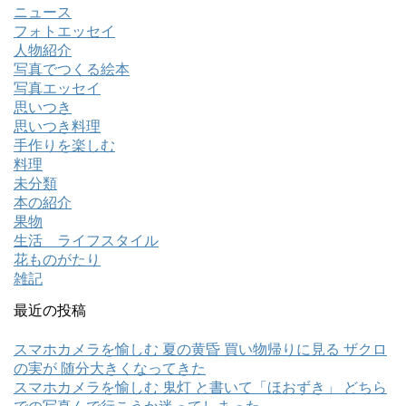
ニュース
フォトエッセイ
人物紹介
写真でつくる絵本
写真エッセイ
思いつき
思いつき料理
手作りを楽しむ
料理
未分類
本の紹介
果物
生活 ライフスタイル
花ものがたり
雑記
最近の投稿
スマホカメラを愉しむ 夏の黄昏 買い物帰りに見る ザクロ
の実が 随分大きくなってきた
スマホカメラを愉しむ 鬼灯 と書いて「ほおずき」 どちら