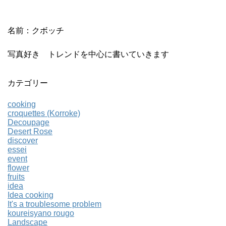
名前：クボッチ
写真好き トレンドを中心に書いていきます
カテゴリー
cooking
croquettes (Korroke)
Decoupage
Desert Rose
discover
essei
event
flower
fruits
idea
Idea cooking
It's a troublesome problem
koureisyano rougo
Landscape