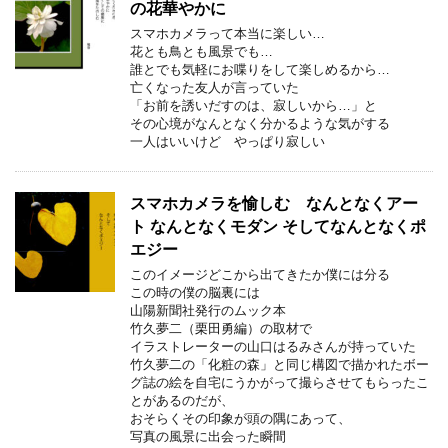
の花華やかに
スマホカメラって本当に楽しい…
花とも鳥とも風景でも…
誰とでも気軽にお喋りをして楽しめるから…
亡くなった友人が言っていた
「お前を誘いだすのは、寂しいから…」と
その心境がなんとなく分かるような気がする
一人はいいけど やっぱり寂しい
スマホカメラを愉しむ なんとなくアー
ト なんとなくモダン そしてなんとなくポ
エジー
このイメージどこから出てきたか僕には分る
この時の僕の脳裏には
山陽新聞社発行のムック本
竹久夢二（栗田勇編）の取材で
イラストレーターの山口はるみさんが持っていた
竹久夢二の「化粧の森」と同じ構図で描かれたボー
グ誌の絵を自宅にうかがって撮らさせてもらったこ
とがあるのだが、
おそらくその印象が頭の隅にあって、
写真の風景に出会った瞬間