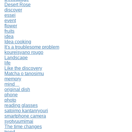
Desert Rose
discover
essei
event
flower
fruits
idea
Idea cooking
It's a troublesome problem
koureisyano rougo
Landscape
life
Like the discovery
Matcha o tanosimu
memory
mind
original dish
phone
photo
reading glasses
satoimo kantanryouri
smartphone camera
syotyuumimai
The time changes
trend