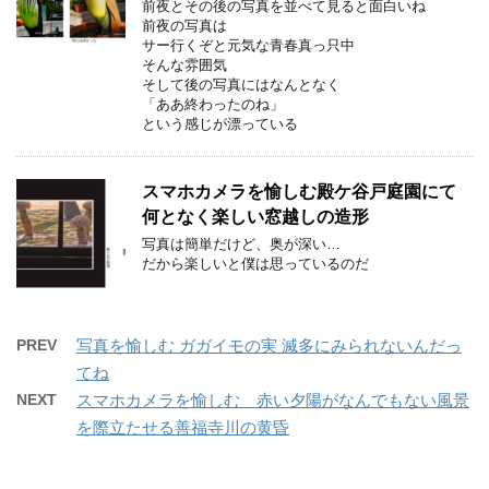
前夜とその後の写真を並べて見ると面白いね
前夜の写真は
サー行くぞと元気な青春真っ只中
そんな雰囲気
そして後の写真にはなんとなく
「ああ終わったのね」
という感じが漂っている
スマホカメラを愉しむ殿ケ谷戸庭園にて
何となく楽しい窓越しの造形
写真は簡単だけど、奥が深い…
だから楽しいと僕は思っているのだ
PREV
写真を愉しむ ガガイモの実 滅多にみられないんだっ
てね
NEXT
スマホカメラを愉しむ 赤い夕陽がなんでもない風景
を際立たせる善福寺川の黄昏