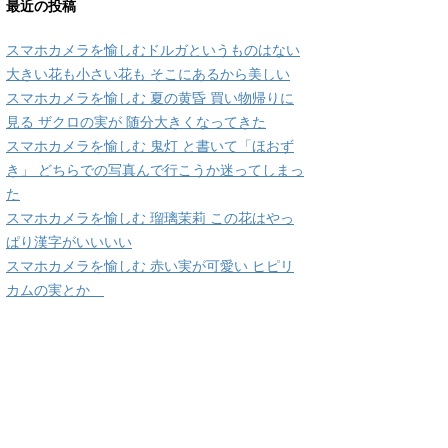
最近の投稿
スマホカメラを愉しむドルガというものはない
大きい花も小さい花も そこにあるから美しい
スマホカメラを愉しむ 夏の黄昏 買い物帰りに
見る ザクロの実が 随分大きくなってきた
スマホカメラを愉しむ 鬼灯 と書いて「ほおず
き」 どちらでの写真んで行こうか迷ってしまっ
た
スマホカメラを愉しむ 瑠璃茉莉 この花はやっ
ぱり漢字がいいいい
スマホカメラを愉しむ 赤い実が可愛い ヒピリ
カムの実とか