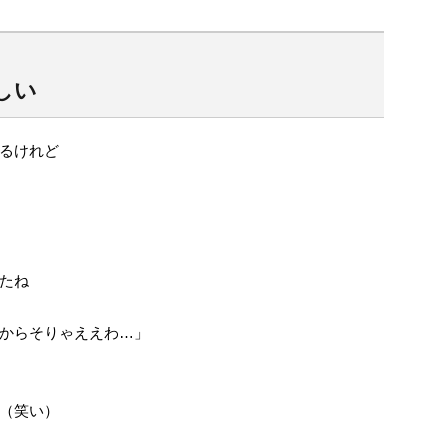
しい
るけれど
たね
からそりゃええわ…」
（笑い）