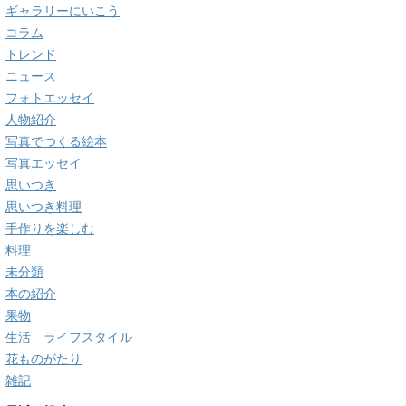
ギャラリーにいこう
コラム
トレンド
ニュース
フォトエッセイ
人物紹介
写真でつくる絵本
写真エッセイ
思いつき
思いつき料理
手作りを楽しむ
料理
未分類
本の紹介
果物
生活 ライフスタイル
花ものがたり
雑記