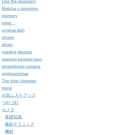
Like the discovery
Matcha o tanosimu
memory
mind
original dish
phone
photo
reading glasses
satoimo kantanryouri
smartphone camera
syotyuumimai
The time changes
trend
お気に入りグッズ
つれづれ
カメラ
基礎知識
撮影テクニック
機材