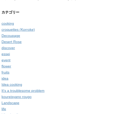
カテゴリー
cooking
croquettes (Korroke)
Decoupage
Desert Rose
discover
essei
event
flower
fruits
idea
Idea cooking
It's a troublesome problem
koureisyano rougo
Landscape
life