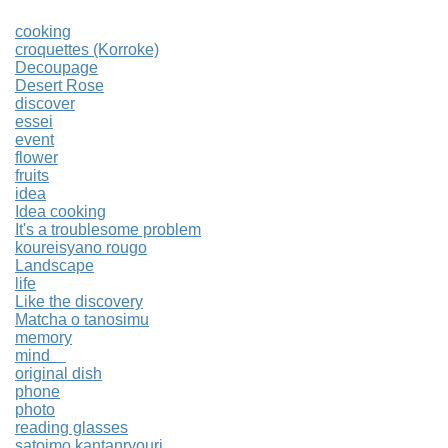
cooking
croquettes (Korroke)
Decoupage
Desert Rose
discover
essei
event
flower
fruits
idea
Idea cooking
It's a troublesome problem
koureisyano rougo
Landscape
life
Like the discovery
Matcha o tanosimu
memory
mind
original dish
phone
photo
reading glasses
satoimo kantanryouri