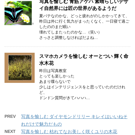
写真を愉しむ 青筋アゲハ 素晴らしいデザ
イ自然界には匠の世界があるようだ
夏バテなのかな、どっと疲れがのしかかってきて、
昨日は外に行く気力がまったくなく、一日寝て過ご
したののまだ眠い
壊れてしまたったのかな…（笑い）
さっさと調整しなければだよね…
スマホカメラを愉しむ オーとつい 輝く命
水木花
昨日は写真教室
とっても楽しかった
あまり喋らないで
少しはインテリジェンスをと思っていたのだけれ
ど、
ドンドン質問がきてハハハ…
PREV
写真を愉しむ ダイヤモンドリリー キレイはいいねそ
れだけで魅力だもの
NEXT
写真を愉しむ 枯れてなお美しく咲くユリの木花