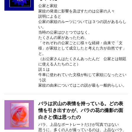
公家と家紋
家紋の発達に影響を及ぼすたのは公家の人々
説明によると
公家の家紋のルーツについては３つの説があるらし
い。
当時の公家はひとつではなく、
たくさんの家があったため、
「それぞれの公家ごとに様々な経緯・由来で「文
様」が家紋として成立したと考えた方が自然です」
と。
（お公家さんはたくさんあったんだ 公家とは朝廷
に使える人たちのこと）
説１は
牛車に使われていた文様が転じて家紋になったとい
う説
家紋の由来についてはこの説が最も一般的らしい。
バラは沢山の表情を持っている。どの表
情を引き出すかが、バラの花の撮影の面
白さと僕は思ったの
バラ、上品なポートレートだけが写真ではない
思うに、多くの人が撮っているのは、上品なバラ、