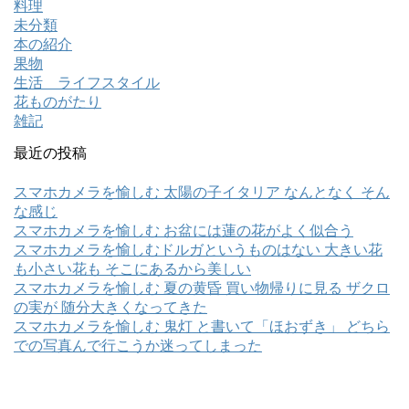
料理
未分類
本の紹介
果物
生活 ライフスタイル
花ものがたり
雑記
最近の投稿
スマホカメラを愉しむ 太陽の子イタリア なんとなく そん
な感じ
スマホカメラを愉しむ お盆には蓮の花がよく似合う
スマホカメラを愉しむドルガというものはない 大きい花
も小さい花も そこにあるから美しい
スマホカメラを愉しむ 夏の黄昏 買い物帰りに見る ザクロ
の実が 随分大きくなってきた
スマホカメラを愉しむ 鬼灯 と書いて「ほおずき」 どちら
での写真んで行こうか迷ってしまった