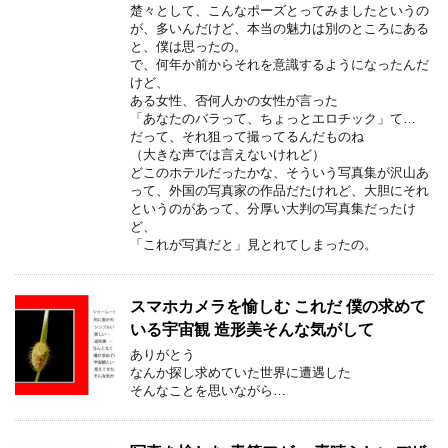
楚々として、こんなポーズとってみましたというの
が、多いんだけど、本当の魅力は別のところにある
と、僕は思ったの。
で、何年か前からそれを意識するようになったんだ
けど、
ある女性、否何人かの女性が言った
「あなたのバラって、ちょっとエロチック」て…
だって、それ狙って撮ってるんだものね
（大きな声では言えないけれど）
どこのホテルだったかな、そういう写真集が沢山あ
って、外国の写真家の作品だたけれど、大胆にそれ
というのがあって、分厚い大判の写真集だったけ
ど、
「これが写真だと」見とれてしまったの。
スマホカメラを愉しむ これだ 僕の求めて
いる宇宙観 造形美そんな気がして
ありがとう
なんか探し求めていた世界に遭遇した
そんなことを思いながら…