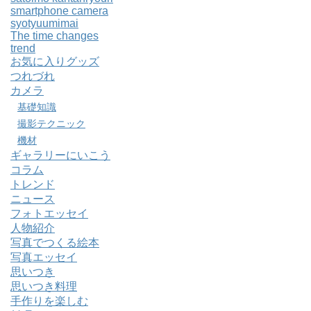
smartphone camera
syotyuumimai
The time changes
trend
お気に入りグッズ
つれづれ
カメラ
基礎知識
撮影テクニック
機材
ギャラリーにいこう
コラム
トレンド
ニュース
フォトエッセイ
人物紹介
写真でつくる絵本
写真エッセイ
思いつき
思いつき料理
手作りを楽しむ