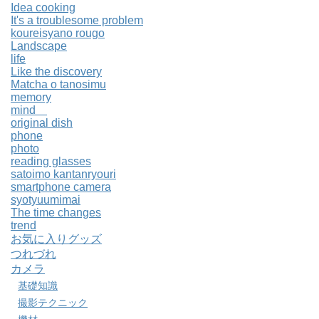
Idea cooking
It's a troublesome problem
koureisyano rougo
Landscape
life
Like the discovery
Matcha o tanosimu
memory
mind
original dish
phone
photo
reading glasses
satoimo kantanryouri
smartphone camera
syotyuumimai
The time changes
trend
お気に入りグッズ
つれづれ
カメラ
基礎知識
撮影テクニック