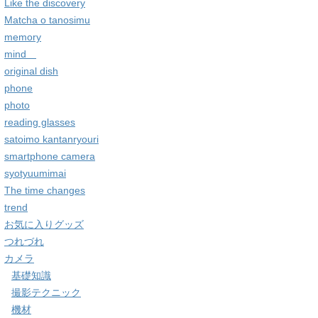
Like the discovery
Matcha o tanosimu
memory
mind
original dish
phone
photo
reading glasses
satoimo kantanryouri
smartphone camera
syotyuumimai
The time changes
trend
お気に入りグッズ
つれづれ
カメラ
基礎知識
撮影テクニック
機材