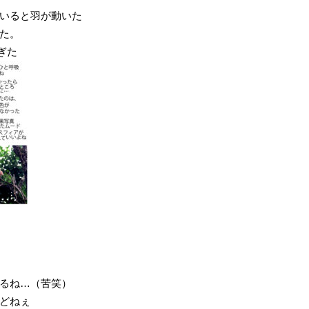
いると羽が動いた
た。
ぎた
るね…（苦笑）
どねぇ