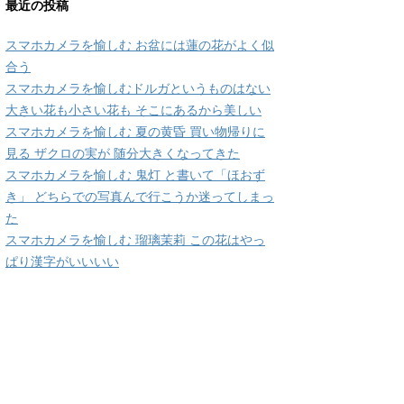
最近の投稿
スマホカメラを愉しむ お盆には蓮の花がよく似
合う
スマホカメラを愉しむドルガというものはない
大きい花も小さい花も そこにあるから美しい
スマホカメラを愉しむ 夏の黄昏 買い物帰りに
見る ザクロの実が 随分大きくなってきた
スマホカメラを愉しむ 鬼灯 と書いて「ほおず
き」 どちらでの写真んで行こうか迷ってしまっ
た
スマホカメラを愉しむ 瑠璃茉莉 この花はやっ
ぱり漢字がいいいい