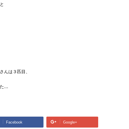
と
さんは３匹目、
た…
Facebook
Google+