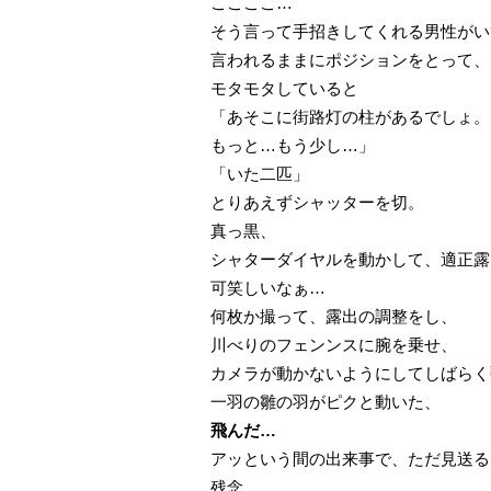
ここここ…
そう言って手招きしてくれる男性がい
言われるままにポジションをとって、
モタモタしていると
「あそこに街路灯の柱があるでしょ。
もっと…もう少し…」
「いた二匹」
とりあえずシャッターを切。
真っ黒、
シャターダイヤルを動かして、適正露
可笑しいなぁ…
何枚か撮って、露出の調整をし、
川べりのフェンンスに腕を乗せ、
カメラが動かないようにしてしばらく
一羽の雛の羽がピクと動いた、
飛んだ…
アッという間の出来事で、ただ見送る
残念