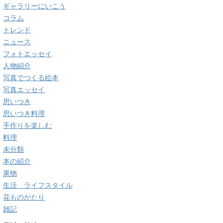
ギャラリーにいこう
コラム
トレンド
ニュース
フォトエッセイ
人物紹介
写真でつくる絵本
写真エッセイ
思いつき
思いつき料理
手作りを楽しむ
料理
未分類
本の紹介
果物
生活 ライフスタイル
花ものがたり
雑記