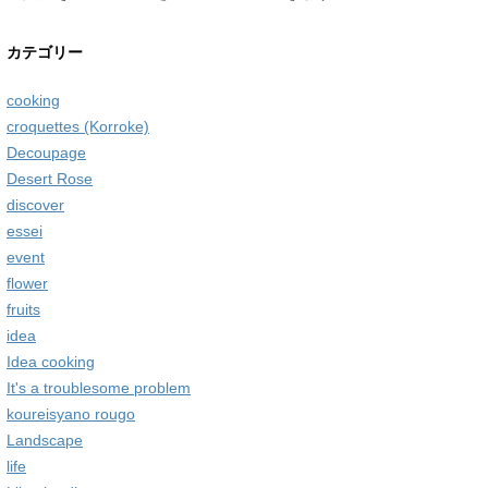
カテゴリー
cooking
croquettes (Korroke)
Decoupage
Desert Rose
discover
essei
event
flower
fruits
idea
Idea cooking
It's a troublesome problem
koureisyano rougo
Landscape
life