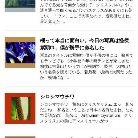
んでくる光を背面から受けて、クリスタルのように
透き通って白く光るパンパスグラスがあまりにも美
しい。 「ウン、ここで大事なのは、透明感だよね」
最近覚えた …
欄って本当に面白い。今日の写真は怪傑
紫頭巾、僕が勝手に命名した
写真のタイトルは紫頭巾 僕が子供の頃には、映画で
もテレビでも （小学校３年の時テレビが家にきた
相撲は吉葉山という力士が横綱で、鏡里、大内山と
いう名前を憶えている。若乃花、栃錦は大関だった
か、横綱にな …
シロシマウチワ
シロシマウチワ 和名はクリスタリヌム エッ 和名
だよね、 和名ということは日本の名前だよね、なん
で英語なの。 英名は Anthurium crystallium クリ
スタリヌムの前にアンスリュームがつ …