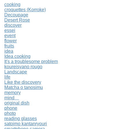
cooking
croquettes (Korroke)
Decoupage
Desert Rose
discover
essei
event
flower
fruits
idea
Idea cooking
It's a troublesome problem
koureisyano rougo
Landscape
life
Like the discovery
Matcha o tanosimu
memory
mind
original dish
phone
photo
reading glasses
satoimo kantanryouri
smartphone camera