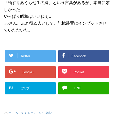
「袖すりあうも他生の縁」という言葉があるが、本当に嬉
しかった。
やっぱり昭和はいいねぇ…
○○さん、忘れ得ぬ人として、記憶装置にインプットさせ
ていただいた。
Twitter
Facebook
Google+
Pocket
B!
はてブ
LINE
-
コラム
,
フォトエッセイ
,
雑記