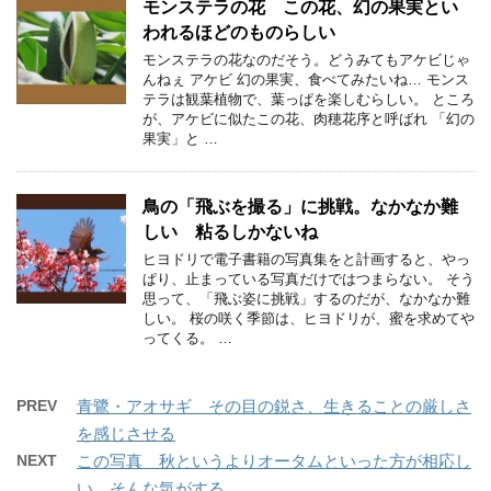
モンステラの花 この花、幻の果実とい
われるほどのものらしい
モンステラの花なのだそう。どうみてもアケビじゃ
んねぇ アケビ 幻の果実、食べてみたいね… モンス
テラは観葉植物で、葉っぱを楽しむらしい。 ところ
が、アケビに似たこの花、肉穂花序と呼ばれ 「幻の
果実」と …
鳥の「飛ぶを撮る」に挑戦。なかなか難
しい 粘るしかないね
ヒヨドリで電子書籍の写真集をと計画すると、やっ
ぱり、止まっている写真だけではつまらない。 そう
思って、「飛ぶ姿に挑戦」するのだが、なかなか難
しい。 桜の咲く季節は、ヒヨドリが、蜜を求めてや
ってくる。 …
PREV
青鷺・アオサギ その目の鋭さ、生きることの厳しさ
を感じさせる
NEXT
この写真 秋というよりオータムといった方が相応し
い、そんな気がする