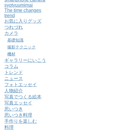
syotyuumimai
The time changes
trend
お気に入りグッズ
つれづれ
カメラ
基礎知識
撮影テクニック
機材
ギャラリーにいこう
コラム
トレンド
ニュース
フォトエッセイ
人物紹介
写真でつくる絵本
写真エッセイ
思いつき
思いつき料理
手作りを楽しむ
料理