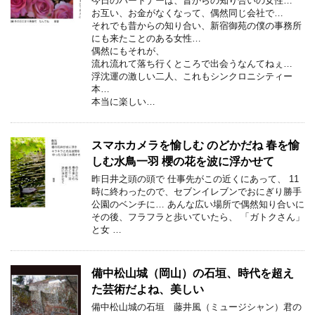
今日のパートナーは、昔からの知り合いの女性…
お互い、お金がなくなって、偶然同じ会社で…
それでも昔からの知り合い、新宿御苑の僕の事務所
にも来たことのある女性…
偶然にもそれが、
流れ流れて落ち行くところで出会うなんてねぇ…
浮沈運の激しい二人、これもシンクロニシティー
本…
本当に楽しい…
スマホカメラを愉しむ のどかだね 春を愉
しむ水鳥一羽 櫻の花を波に浮かせて
昨日井之頭の頭で 仕事先がこの近くにあって、 11
時に終わったので、セブンイレブンでおにぎり勝手
公園のベンチに… あんな広い場所で偶然知り合いに
その後、フラフラと歩いていたら、 「ガトクさん」
と女 …
備中松山城（岡山）の石垣、時代を超え
た芸術だよね、美しい
備中松山城の石垣 藤井風（ミュージシャン）君の