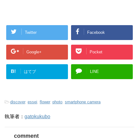
Twitter
Facebook
Google+
Pocket
B!
はてブ
LINE
-
discover
,
essei
,
flower
,
photo
,
smartphone camera
執筆者：
gatokukubo
comment