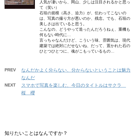
人気が凄いから、岡山、少しは注目されるかと思っ
て（笑い）
石垣の規模（高さ、迫力）が、伝わってこないの
は、写真の撮り方が悪いのか、残念。でも、石垣の
美しさは出ていると思う。
こんなの、どうやって造ったんだろうねぇ、重機も
何もない時代に…
言っちゃなんだけど、こういう味、雰囲気は、現代
建築では絶対にだせないね、だって、置かれた石の
ひとつひとつに、魂がこもっているもの…
PREV
なんだかよく分らない、分からないということは魅力
なんだ
NEXT
スマホで写真を楽しむ、今日のタイトルはサクラ
桜 櫻
知りたいことはなんですか？