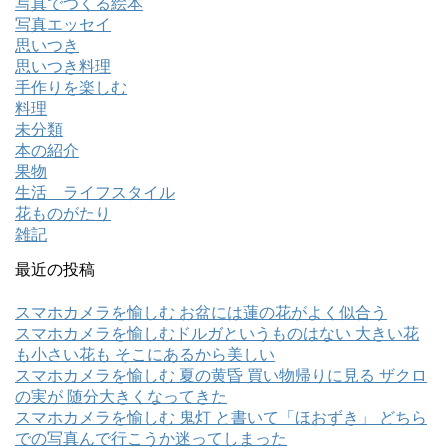
写真でつくる絵本
写真エッセイ
思いつき
思いつき料理
手作りを楽しむ
料理
未分類
本の紹介
果物
生活 ライフスタイル
花ものがたり
雑記
最近の投稿
スマホカメラを愉しむ お盆には蓮の花がよく似合う
スマホカメラを愉しむドルガというものはない 大きい花
も小さい花も そこにあるから美しい
スマホカメラを愉しむ 夏の黄昏 買い物帰りに見る ザクロ
の実が 随分大きくなってきた
スマホカメラを愉しむ 鬼灯 と書いて「ほおずき」 どちら
での写真んで行こうか迷ってしまった