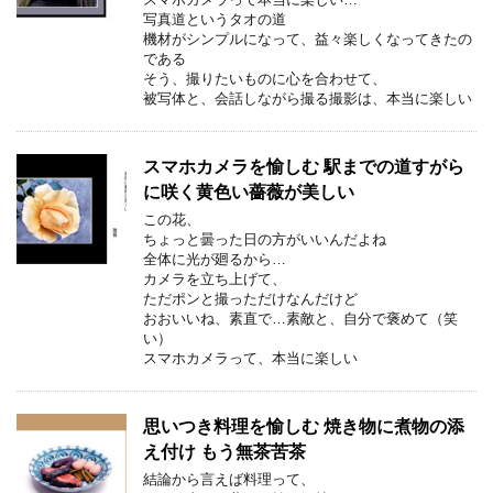
写真道というタオの道
機材がシンプルになって、益々楽しくなってきたの
である
そう、撮りたいものに心を合わせて、
被写体と、会話しながら撮る撮影は、本当に楽しい
スマホカメラを愉しむ 駅までの道すがら
に咲く黄色い薔薇が美しい
この花、
ちょっと曇った日の方がいいんだよね
全体に光が廻るから…
カメラを立ち上げて、
ただポンと撮っただけなんだけど
おおいいね、素直で…素敵と、自分で褒めて（笑
い）
スマホカメラって、本当に楽しい
思いつき料理を愉しむ 焼き物に煮物の添
え付け もう無茶苦茶
結論から言えば料理って、