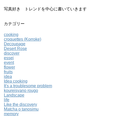
写真好き トレンドを中心に書いていきます
カテゴリー
cooking
croquettes (Korroke)
Decoupage
Desert Rose
discover
essei
event
flower
fruits
idea
Idea cooking
It's a troublesome problem
koureisyano rougo
Landscape
life
Like the discovery
Matcha o tanosimu
memory