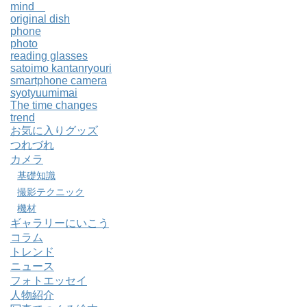
mind
original dish
phone
photo
reading glasses
satoimo kantanryouri
smartphone camera
syotyuumimai
The time changes
trend
お気に入りグッズ
つれづれ
カメラ
基礎知識
撮影テクニック
機材
ギャラリーにいこう
コラム
トレンド
ニュース
フォトエッセイ
人物紹介