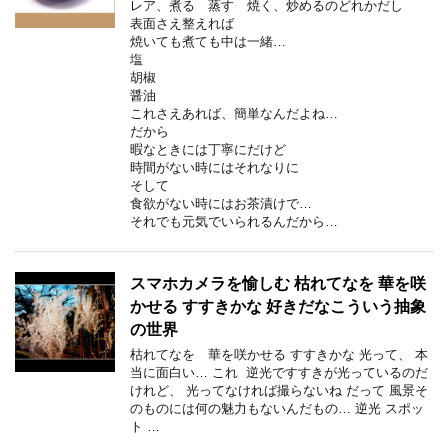
レア、煮る 蒸す 焼く、炒めるのどれかだし
表面さえ整えれば
焼いても煮ても中は一緒…
塩
胡椒
醤油
これさえあれば、簡単なんだよね…
だから
暇なときには丁寧にだけど
時間がない時にはそれなりに
そして
食欲がない時にはお茶漬けで…
それでも元気でいられるんだから…
スマホカメラを愉しむ 枯れてなを 華を咲
かせる すすきかな 好きだなこういう抽象
の世界
枯れてなを 華を咲かせる すすきかな 光って、 本
当に面白い… これ 逆光ですすきが光っているのだ
けれど、 光ってなければ撮らないね だって 風景そ
のものには何の魅力もないんだもの… 逆光 スポッ
ト …