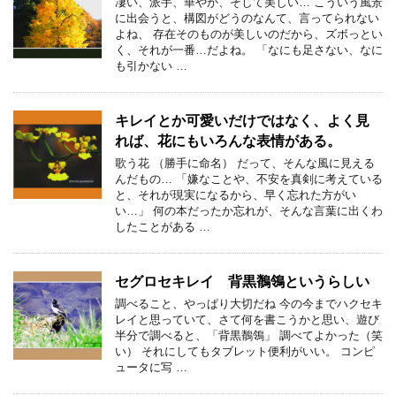
凄い、派手、華やか、そして美しい… こういう風景
に出会うと、構図がどうのなんて、言ってられない
よね、 存在そのものが美しいのだから、ズボっとい
く、それが一番…だよね。 「なにも足さない、なに
も引かない …
キレイとか可愛いだけではなく、よく見
れば、花にもいろんな表情がある。
歌う花 （勝手に命名） だって、そんな風に見える
んだもの… 「嫌なことや、不安を真剣に考えている
と、それが現実になるから、早く忘れた方がい
い…」 何の本だったか忘れが、そんな言葉に出くわ
したことがある …
セグロセキレイ 背黒鶺鴒というらしい
調べること、やっぱり大切だね 今の今までハクセキ
レイと思っていて、さて何を書こうかと思い、遊び
半分で調べると、「背黒鶺鴒」 調べてよかった（笑
い） それにしてもタブレット便利がいい。 コンピ
ュータに写 …