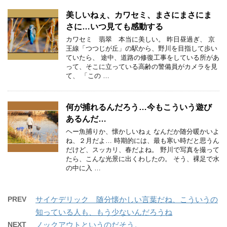
美しいねぇ、カワセミ、まさにまさにま
さに…いつ見ても感動する
カワセミ 翡翠 本当に美しい。 昨日昼過ぎ、 京
王線「つつじが丘」の駅から、野川を目指して歩い
ていたら、 途中、道路の修復工事をしている所があ
って、そこに立っている高齢の警備員がカメラを見
て、 「この …
何が捕れるんだろう…今もこういう遊び
あるんだ…
ヘー魚捕りか、懐かしいねぇ なんだか随分暖かいよ
ね、２月だよ… 時期的には、最も寒い時だと思うん
だけど、スッカリ、春だよね。 野川で写真を撮って
たら、こんな光景に出くわしたの。 そう、裸足で水
の中に入 …
PREV
サイケデリック 随分懐かしい言葉だね、こういうの
知っている人も、もう少ないんだろうね
NEXT
ノックアウトというのだそう。