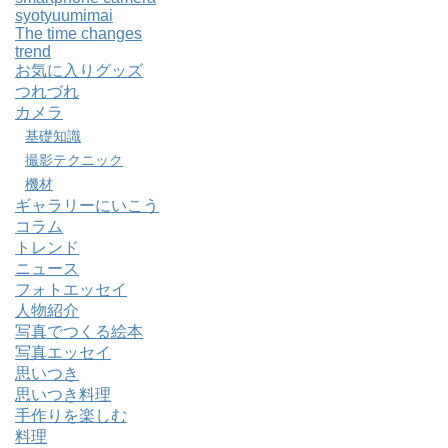
syotyuumimai
The time changes
trend
お気に入りグッズ
つれづれ
カメラ
基礎知識
撮影テクニック
機材
ギャラリーにいこう
コラム
トレンド
ニュース
フォトエッセイ
人物紹介
写真でつくる絵本
写真エッセイ
思いつき
思いつき料理
手作りを楽しむ
料理