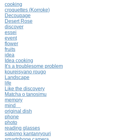
cooking
croquettes (Korroke)
Decoupage
Desert Rose
discover
essei
event
flower
fruits
idea
Idea cooking
It's a troublesome problem
koureisyano rougo
Landscape
life
Like the discovery
Matcha o tanosimu
memory
mind
original dish
phone
photo
reading glasses
satoimo kantanryouri
smartphone camera