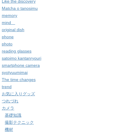
Like the discovery
Matcha o tanosimu
memory
mind
original dish
phone
photo
reading glasses
satoimo kantanryouri
smartphone camera
syotyuumimai
The time changes
trend
お気に入りグッズ
つれづれ
カメラ
基礎知識
撮影テクニック
機材