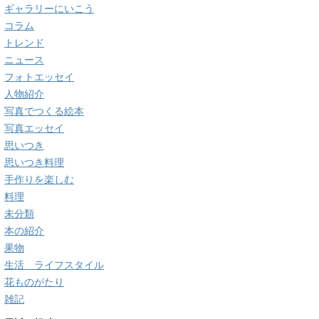
ギャラリーにいこう
コラム
トレンド
ニュース
フォトエッセイ
人物紹介
写真でつくる絵本
写真エッセイ
思いつき
思いつき料理
手作りを楽しむ
料理
未分類
本の紹介
果物
生活 ライフスタイル
花ものがたり
雑記