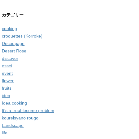
カテゴリー
cooking
croquettes (Korroke)
Decoupage
Desert Rose
discover
essei
event
flower
fruits
idea
Idea cooking
It's a troublesome problem
koureisyano rougo
Landscape
life