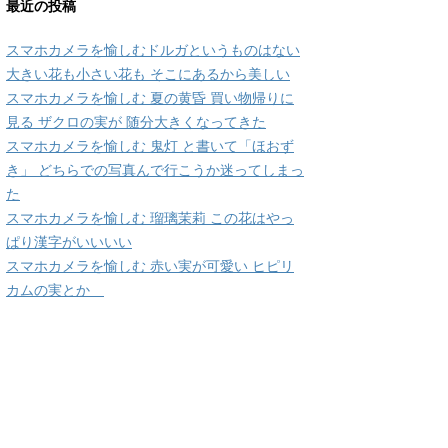
最近の投稿
スマホカメラを愉しむドルガというものはない
大きい花も小さい花も そこにあるから美しい
スマホカメラを愉しむ 夏の黄昏 買い物帰りに
見る ザクロの実が 随分大きくなってきた
スマホカメラを愉しむ 鬼灯 と書いて「ほおず
き」 どちらでの写真んで行こうか迷ってしまっ
た
スマホカメラを愉しむ 瑠璃茉莉 この花はやっ
ぱり漢字がいいいい
スマホカメラを愉しむ 赤い実が可愛い ヒピリ
カムの実とか