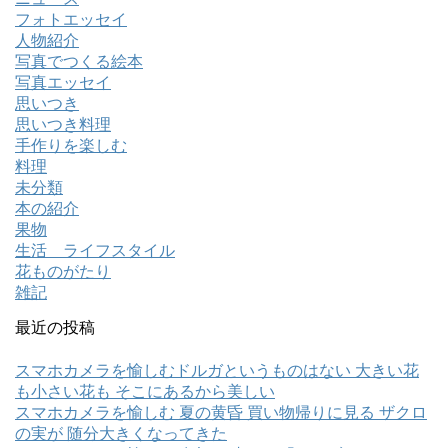
フォトエッセイ
人物紹介
写真でつくる絵本
写真エッセイ
思いつき
思いつき料理
手作りを楽しむ
料理
未分類
本の紹介
果物
生活 ライフスタイル
花ものがたり
雑記
最近の投稿
スマホカメラを愉しむドルガというものはない 大きい花
も小さい花も そこにあるから美しい
スマホカメラを愉しむ 夏の黄昏 買い物帰りに見る ザクロ
の実が 随分大きくなってきた