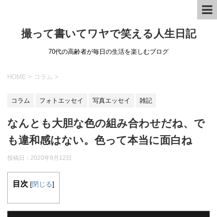
撮って書いてワヤで笑える人生日記
70代の高齢者が毎日の生活を楽しむブログ
HOME
>
コラム
>
コラム
フォトエッセイ
写真エッセイ
雑記
なんとも大胆な色の組み合わせだね、で
も違和感はない。色って本当に面白ね
投稿日：
2020年9月12日
目次
[
閉じる
]