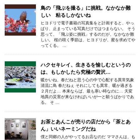
鳥の「飛ぶを撮る」に挑戦。なかなか難
しい 粘るしかないね
ヒヨドリで電子書籍の写真集をと計画すると、やっ
ぱり、止まっている写真だけではつまらない。 そう
思って、「飛ぶ姿に挑戦」するのだが、なかなか難
しい。 桜の咲く季節は、ヒヨドリが、蜜を求めてや
ってくる。 …
ハクセキレイ、生きるを愉しむというの
は、もしかしたら究極の贅沢…
暖かいね、春だねと思う心の中で心配する異常気象
清流に鳥 春だねぇ それにしても異常、暖か過ぎる
２月だよ… 本来ならば、最も寒い時なのに… 天変
地異の災害が来なければいいが━と願うばかりであ
る。 そ …
お茶とあんこが売りの店だから「茶とあ
ん」いいネーミングだね
僕と同郷の人がやってるお店なのだ ママさんは、も