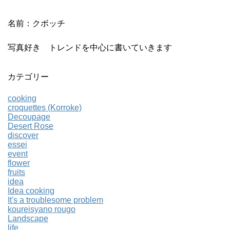
名前：クボッチ
写真好き トレンドを中心に書いていきます
カテゴリー
cooking
croquettes (Korroke)
Decoupage
Desert Rose
discover
essei
event
flower
fruits
idea
Idea cooking
It's a troublesome problem
koureisyano rougo
Landscape
life