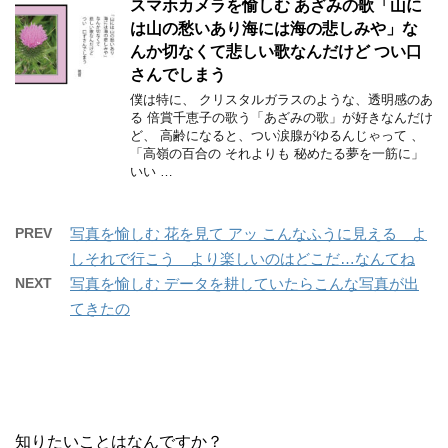
スマホカメラを愉しむ あざみの歌「山に
は山の愁いあり海には海の悲しみや」な
んか切なくて悲しい歌なんだけど つい口
さんでしまう
僕は特に、 クリスタルガラスのような、透明感のあ
る 倍賞千恵子の歌う「あざみの歌」が好きなんだけ
ど、 高齢になると、つい涙腺がゆるんじゃって 、
「高嶺の百合の それよりも 秘めたる夢を一筋に」
いい …
PREV
写真を愉しむ 花を見て アッ こんなふうに見える よ
しそれで行こう より楽しいのはどこだ…なんてね
NEXT
写真を愉しむ データを耕していたらこんな写真が出
てきたの
知りたいことはなんですか？