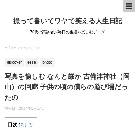
撮って書いてワヤで笑える人生日記
70代の高齢者が毎日の生活を楽しむブログ
HOME
>
discover
>
discover
essei
photo
写真を愉しむ なんと厳か 吉備津神社（岡
山）の回廊 子供の頃の僕らの遊び場だっ
たの
投稿日：
2024年1月17日
目次
[
閉じる
]