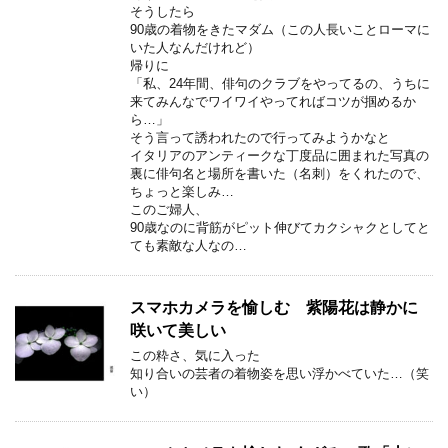
そうしたら
90歳の着物をきたマダム（この人長いことローマに
いた人なんだけれど）
帰りに
「私、24年間、俳句のクラブをやってるの、うちに
来てみんなでワイワイやってればコツが掴めるか
ら…」
そう言って誘われたので行ってみようかなと
イタリアのアンティークな丁度品に囲まれた写真の
裏に俳句名と場所を書いた（名刺）をくれたので、
ちょっと楽しみ…
このご婦人、
90歳なのに背筋がピット伸びてカクシャクとしてと
ても素敵な人なの…
スマホカメラを愉しむ 紫陽花は静かに
咲いて美しい
この粋さ、気に入った
知り合いの芸者の着物姿を思い浮かべていた…（笑
い）