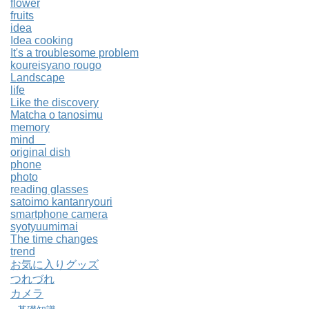
flower
fruits
idea
Idea cooking
It's a troublesome problem
koureisyano rougo
Landscape
life
Like the discovery
Matcha o tanosimu
memory
mind
original dish
phone
photo
reading glasses
satoimo kantanryouri
smartphone camera
syotyuumimai
The time changes
trend
お気に入りグッズ
つれづれ
カメラ