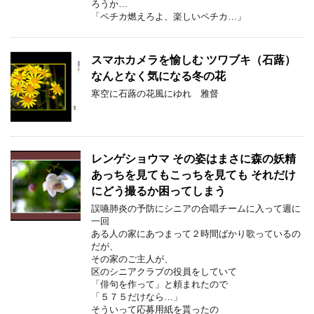
ろうか…
「ペチカ燃えろよ、楽しいペチカ…」
スマホカメラを愉しむ ツワブキ（石蕗）
なんとなく気になる冬の花
寒空に石蕗の花風にゆれ 雅督
レンゲショウマ その姿はまさに森の妖精
あっちを見てもこっちを見ても それだけ
にどう撮るか困ってしまう
誤嚥肺炎の予防にシニアの合唱チームに入って週に
一回
ある人の家にあつまって２時間ばかり歌っているの
だが、
その家のご主人が、
区のシニアクラブの役員をしていて
「俳句を作って」と頼まれたので
「５７５だけなら…」
そういって応募用紙を貰ったの